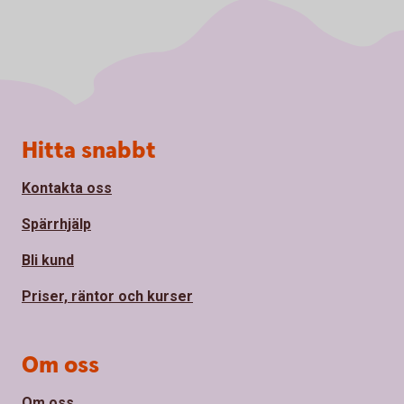
Sidfot
Hitta snabbt
Kontakta oss
Spärrhjälp
Bli kund
Priser, räntor och kurser
Om oss
Om oss