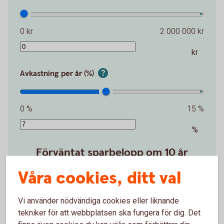
0 kr
2 000 000 kr
kr
Avkastning per år (%)
0 %
15 %
%
Förväntat sparbelopp om 10 år
172 019 kr
Våra cookies, ditt val
Insättningar från dig är 120 000 kr.
Förväntad
Vi använder nödvändiga cookies eller liknande
avkastning är +52 019 kr.
tekniker för att webbplatsen ska fungera för dig. Det