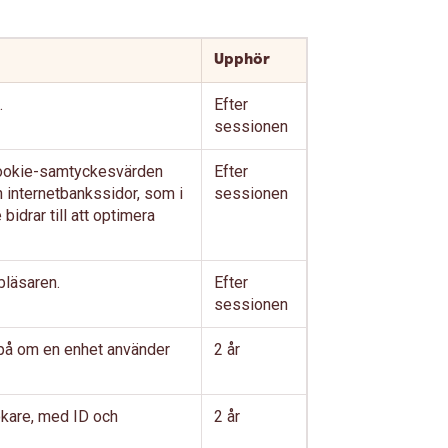
Upphör
.
Efter
sessionen
cookie-samtyckesvärden
Efter
 internetbankssidor, som i
sessionen
idrar till att optimera
bläsaren.
Efter
sessionen
 på om en enhet använder
2 år
ökare, med ID och
2 år