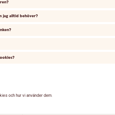
aren?
 jag alltid behöver?
anken?
cookies?
okies och hur vi använder dem.