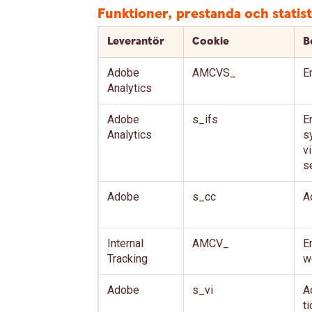
Funktioner, prestanda och statist
Leverantör
Cookie
B
Adobe
AMCVS_
E
Analytics
Adobe
s_ifs
E
Analytics
s
v
s
Adobe
s_cc
A
Internal
AMCV_
E
Tracking
w
Adobe
s_vi
A
t