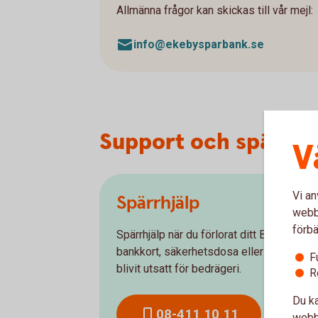
Allmänna frågor kan skickas till vår mejl:
info@ekebysparbank.se
Support och spärrse
V
Vi an
Spärrhjälp
webbp
förbä
Spärrhjälp när du förlorat ditt BankID,
bankkort, säkerhetsdosa eller om du har
F
blivit utsatt för bedrägeri.
R
Du ka
08-411 10 11
webbp