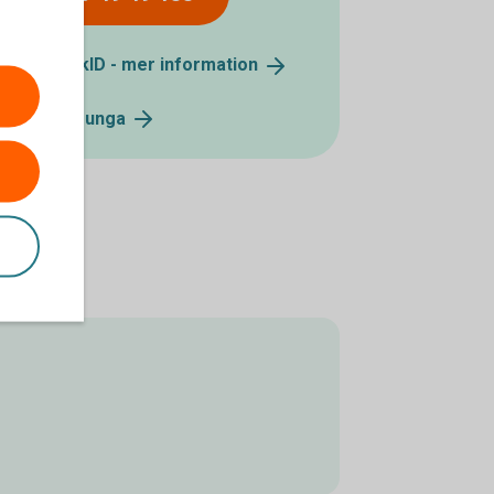
Mobilt BankID - mer
information
BankID för
unga