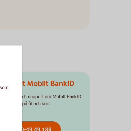
Support Mobilt BankID
a som
Vid frågor och support om Mobilt BankID
ch BankID på fil och kort.
010-49 49 188