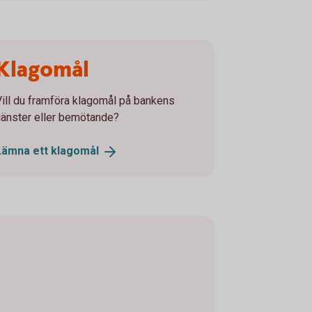
Klagomål
Vill du framföra klagomål på bankens
tjänster eller bemötande?
Lämna ett
klagomål