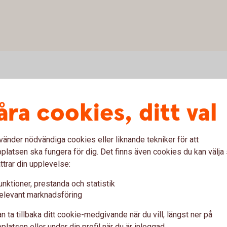
rvice
åra cookies, ditt val
vänder nödvändiga cookies eller liknande tekniker för att
Digital Support
latsen ska fungera för dig. Det finns även cookies du kan välj
ttrar din upplevelse:
Teknisk support och guidning när du
använder bankens digitala tjänster.
o
unktioner, prestanda och statistik
elevant marknadsföring
n ta tillbaka ditt cookie-medgivande när du vill, längst ner på
0771-97 75 12
latsen eller under din profil när du är inloggad.