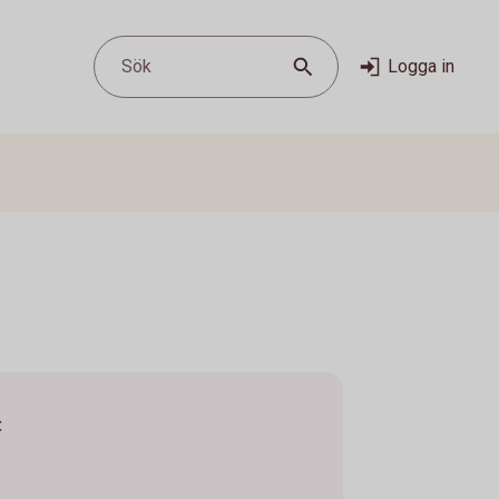
Sök
Logga in
: