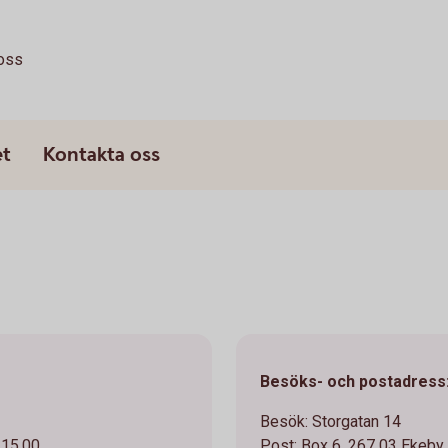
oss
et
Kontakta oss
Besöks- och postadress
Besök: Storgatan 14
 15.00
Post: Box 6, 267 03 Ekeby