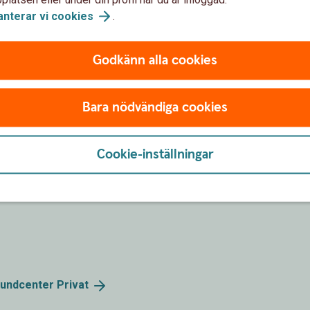
anterar vi
cookies
.
Support för
privatpersoner
Godkänn alla cookies
Support för
företag
Bara nödvändiga cookies
Cookie-inställningar
ig när kontoret har stängt
Kundcenter
Privat