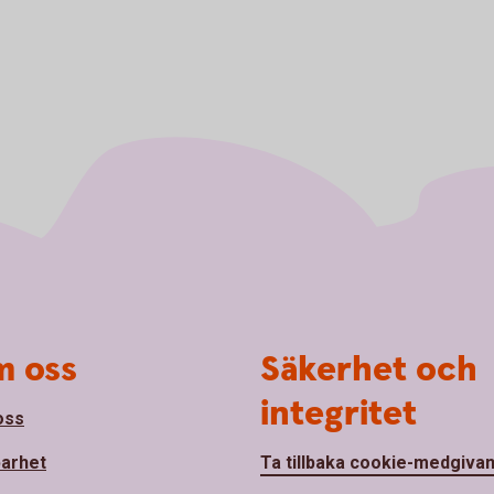
 oss
Säkerhet och
integritet
oss
barhet
Ta tillbaka cookie-medgiva