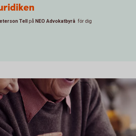
uridiken
eterson Tell
på
NEO Advokatbyrå
för dig