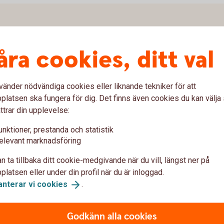
 att ta tag i. Mitt i sorgen ska du som
åra cookies, ditt val
llt det praktiska med den avlidnas ekonomi. Vi
vänder nödvändiga cookies eller liknande tekniker för att
latsen ska fungera för dig. Det finns även cookies du kan välj
ttrar din upplevelse:
unktioner, prestanda och statistik
elevant marknadsföring
n ta tillbaka ditt cookie-medgivande när du vill, längst ner på
latsen eller under din profil när du är inloggad.
anterar vi
cookies
.
ambo eller gifter sig. Ibland händer det
ch skapa en trygg framtid tillsammans.
Godkänn alla cookies