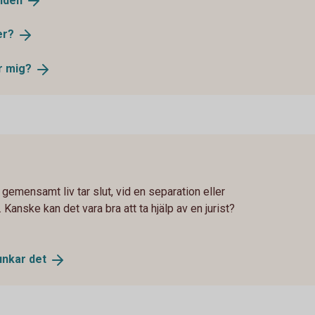
iden
er?
r
mig?
tt gemensamt liv tar slut, vid en separation eller
Kanske kan det vara bra att ta hjälp av en jurist?
funkar
det