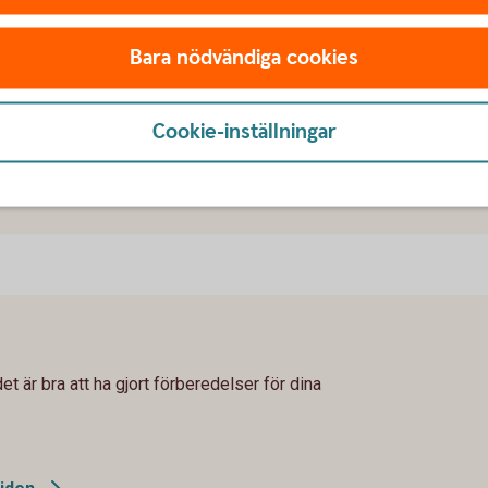
ler
kombo
Bara nödvändiga cookies
na
Cookie-inställningar
et är bra att ha gjort förberedelser för dina