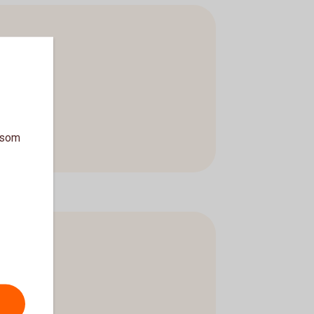
a som