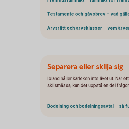
Framtidsfullmakt – fullmakt för
framt
Testamente och gåvobrev – vad
gäll
Arvsrätt och arvsklasser – vem ärve
Separera eller skilja sig
Ibland håller kärleken inte livet ut. När e
skilsmässa, kan det uppstå en del frågor. 
Bodelning och bodelningsavtal – så 