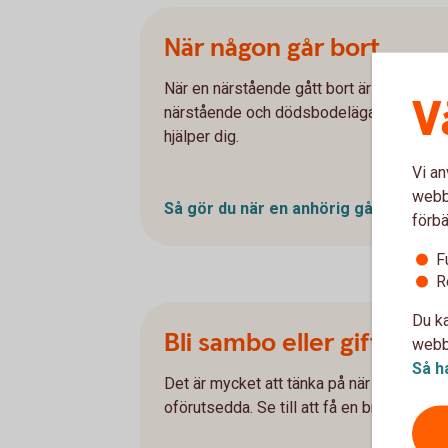
När någon går bort
När en närstående gått bort är det mycket
V
närstående och dödsbodelägare ta tag i a
hjälper dig.
Vi an
webbp
Så gör du när en anhörig går
bort
förbä
F
R
Du ka
Bli sambo eller gifta sig
webbp
Så h
Det är mycket att tänka på när man blir s
oförutsedda. Se till att få en bra start o