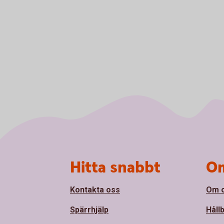
Sidfot
Hitta snabbt
Om
Kontakta oss
Om 
Spärrhjälp
Håll