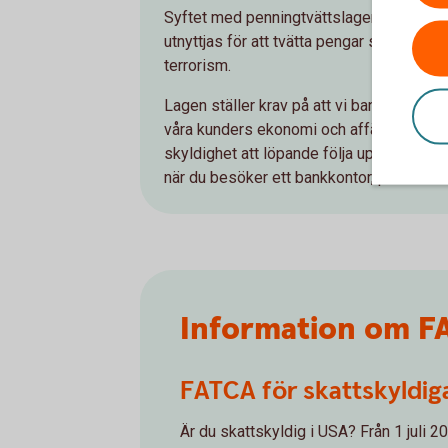
Syftet med penningtvättslagen är att förh
utnyttjas för att tvätta pengar som till e
terrorism.
Lagen ställer krav på att vi banker, och 
våra kunders ekonomi och affärsrelatio
skyldighet att löpande följa upp att inform
när du besöker ett bankkontor, per brev e
Information om FAT
FATCA för skattskyldig
Är du skattskyldig i USA? Från 1 juli 