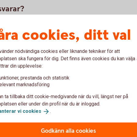
svarar?
ågar efter behöver vi agera på detta. Det kan till
nktjänster spärras. Om vi inte kan få kontakt med
åra cookies, ditt val
kan uppsägning av konto med tillhörande tjänster bli
vänder nödvändiga cookies eller liknande tekniker för att
tbanken, och inte svarar efter tre inloggningar
latsen ska fungera för dig. Det finns även cookies du kan välj
åsas. När frågorna är besvarade kan du använda
ttrar din upplevelse:
en. Det tar bara några minuter att svara.
unktioner, prestanda och statistik
elevant marknadsföring
n ta tillbaka ditt cookie-medgivande när du vill, längst ner på
vätt
latsen eller under din profil när du är inloggad.
anterar vi
cookies
.
om penningtvätt och vilka krav ställer
Godkänn alla cookies