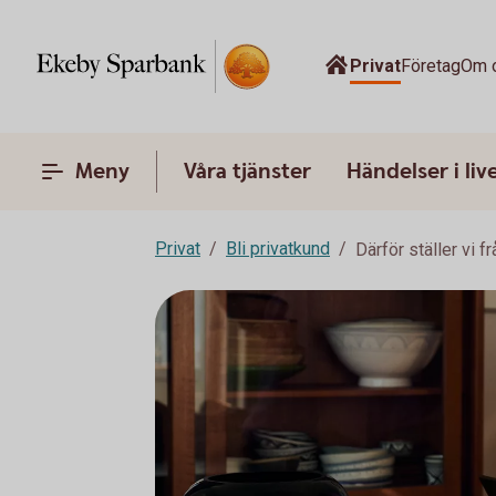
Privat
Företag
Om 
Meny
Våra tjänster
Händelser i liv
Privat
Bli privatkund
Därför ställer vi f