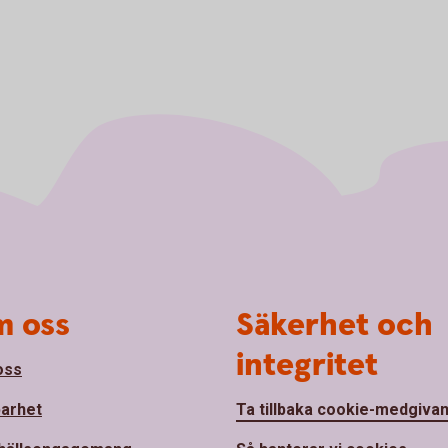
 oss
Säkerhet och
integritet
oss
barhet
Ta tillbaka cookie-medgiva