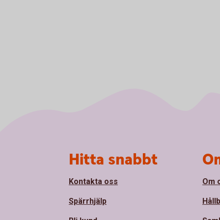
Sidfot
Hitta snabbt
Om
Kontakta oss
Om 
Spärrhjälp
Håll