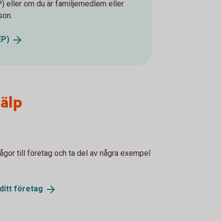
EP) eller om du är familjemedlem eller
son.
EP)
älp
rågor till företag och ta del av några exempel
ditt
företag