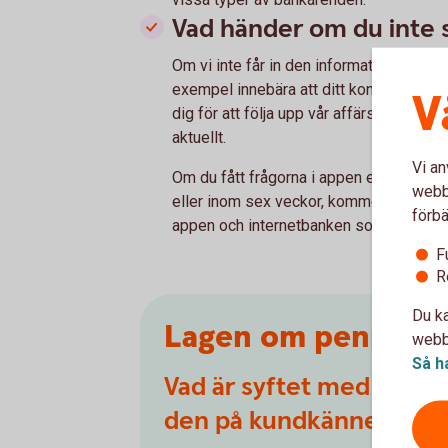
Vad händer om du inte 
Om vi inte får in den informationen vi fr
exempel innebära att ditt konto eller ba
V
dig för att följa upp vår affärsrelation 
aktuellt.
Vi an
Om du fått frågorna i appen eller interne
webbp
eller inom sex veckor, kommer de att l
förbä
appen och internetbanken som vanligt ig
F
R
Du ka
Lagen om penningt
webbp
Så h
Vad är syftet med Lagen 
den på kundkännedom?