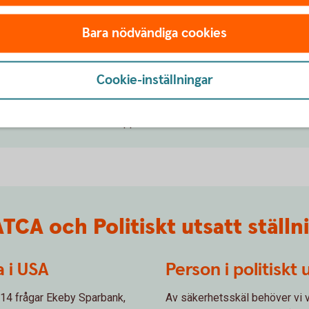
indra att banker och andra finansiella aktörer
xempel kommer från brott eller för att finansiera
Bara nödvändiga cookies
andra finansiella bolag, ska ha en god kunskap om
Cookie-inställningar
nen med kunden. Vi som bank har också
ationen vi har är aktuell. Därför ställer vi frågor
ller i internetbanken och appen.
CA och Politiskt utsatt ställn
a i USA
Person i politiskt 
2014 frågar Ekeby Sparbank,
Av säkerhetsskäl behöver vi ve