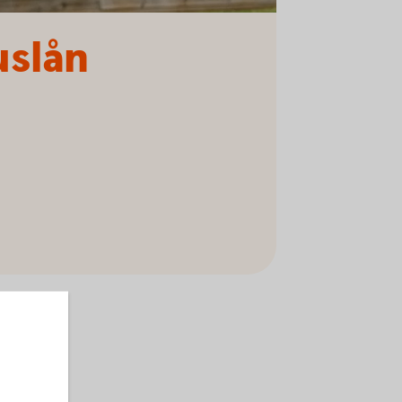
uslån