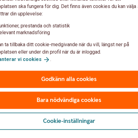
. Amorteringstiden är individuell och
latsen ska fungera för dig. Det finns även cookies du kan välj
ätt passa dina unika förutsättningar.
ttrar din upplevelse:
unktioner, prestanda och statistik
elevant marknadsföring
n ta tillbaka ditt cookie-medgivande när du vill, längst ner på
latsen eller under din profil när du är inloggad.
anterar vi
cookies
.
Godkänn alla cookies
Bara nödvändiga cookies
 och ditt
Räntor
Cookie-inställningar
Räntor för
Fritidshuslånet