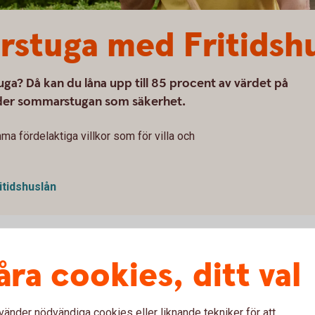
stuga med Fritidsh
a? Då kan du låna upp till 85 procent av värdet på
nder sommarstugan som säkerhet.
ma fördelaktiga villkor som för villa och
itidshuslån
idshuslånet
åra cookies, ditt val
ärdet på fritidshuset. Du kan välja
vänder nödvändiga cookies eller liknande tekniker för att