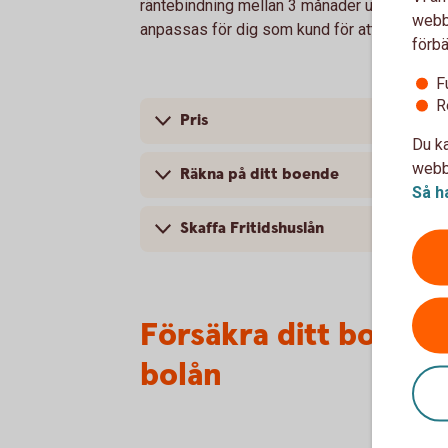
räntebindning mellan 3 månader upp till 10 år
webbp
anpassas för dig som kund för att på bästa s
förbä
F
R
Pris
Du ka
webbp
Räkna på ditt boende
Så h
Skaffa Fritidshuslån
Försäkra ditt boende
bolån