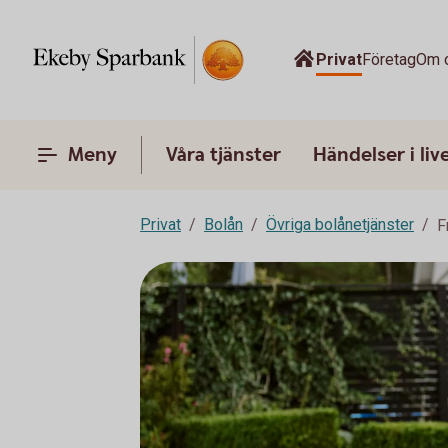
Privat
Företag
Om 
Meny
Våra tjänster
Händelser i liv
Privat
Bolån
Övriga bolånetjänster
F