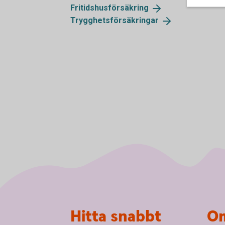
Fritidshusförsäkring
Trygghetsförsäkringar
Sidfot
Hitta snabbt
Om