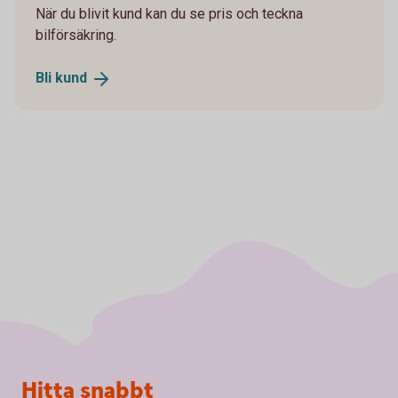
När du blivit kund kan du se pris och teckna
bilförsäkring.
Bli
kund
Sidfot
Hitta snabbt