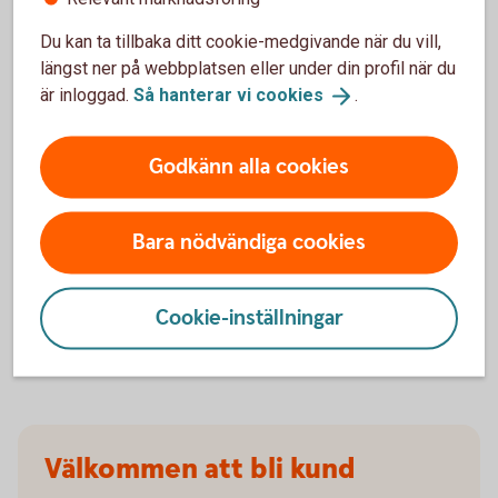
Du kan ta tillbaka ditt cookie-medgivande när du vill,
När slutar den tidigare ägarens försäkring att
längst ner på webbplatsen eller under din profil när du
gälla?
är inloggad.
Så hanterar vi
cookies
.
Om man övningskör och olyckan är framme,
täcker bilförsäkringen då?
Godkänn alla cookies
Gäller bilförsäkringen utanför Sverige?
Bara nödvändiga cookies
Täcker försäkringen viltolyckor?
Cookie-inställningar
Vilka bilar har en vagnskadegaranti?
Välkommen att bli kund