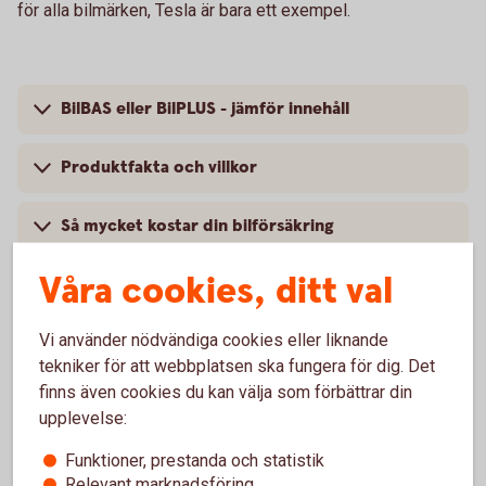
för alla bilmärken, Tesla är bara ett exempel.
BilBAS eller BilPLUS - jämför innehåll
Produktfakta och villkor
Så mycket kostar din bilförsäkring
Våra cookies, ditt val
Vi använder nödvändiga cookies eller liknande
Vanliga frågor om att försäkra
tekniker för att webbplatsen ska fungera för dig. Det
Tesla
finns även cookies du kan välja som förbättrar din
upplevelse:
Trafik, hel och halv – vad är det för skillnad på
Funktioner, prestanda och statistik
försäkringarna?
Relevant marknadsföring