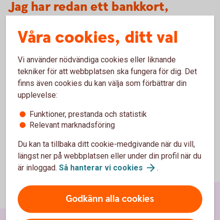
Jag har redan ett bankkort,
kommer jag att få den nya
Våra cookies, ditt val
versionen av kortet?
Vi använder nödvändiga cookies eller liknande
Har du redan ett bankkort behåller du det tills
tekniker för att webbplatsen ska fungera för dig. Det
giltighetstiden löpt ut. Har du nyligen beställt ett nytt kort
finns även cookies du kan välja som förbättrar din
kommer du att få den nya versionen av kortet.
upplevelse:
Funktioner, prestanda och statistik
Relevant marknadsföring
Du kan ta tillbaka ditt cookie-medgivande när du vill,
längst ner på webbplatsen eller under din profil när du
är inloggad.
Så hanterar vi
cookies
.
Godkänn alla cookies