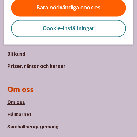
Bara nödvändiga cookies
Sidfot
Hitta snabbt
Cookie-inställningar
Kontakta oss
Spärrhjälp
Bli kund
Priser, räntor och kurser
Om oss
Om oss
Hållbarhet
Samhällsengagemang