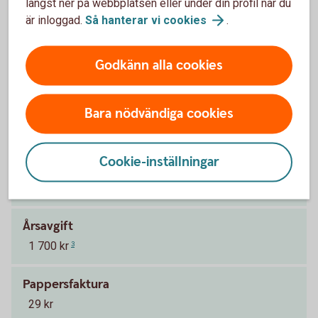
längst ner på webbplatsen eller under din profil när du
är inloggad.
Så hanterar vi
cookies
.
Pris för Betal- och kreditkort Mastercard
Godkänn alla cookies
Platinum
Ränta
Bara nödvändiga cookies
13,05 % (2025-10-01)
1
Cookie-inställningar
Effektiv ränta
14,62 %
2
Årsavgift
1 700 kr
3
Pappersfaktura
29 kr