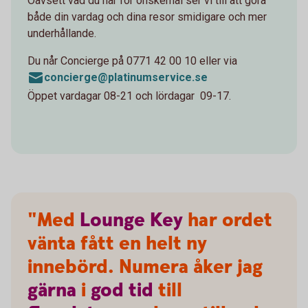
Oavsett vad du har för önskemål ser vi till att göra
både din vardag och dina resor smidigare och mer
underhållande.
Du når Concierge på 0771 42 00 10 eller via
concierge@platinumservice.se
Öppet vardagar 08-21 och lördagar 09-17.
"Med
Lounge
Key
har ordet
vänta fått en helt ny
innebörd. Numera åker jag
gärna
i
god
tid
till