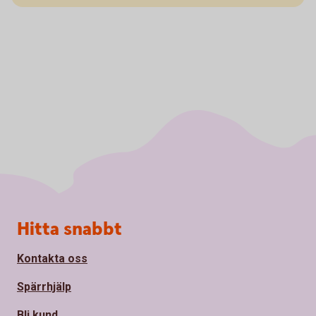
Sidfot
Hitta snabbt
Kontakta oss
Spärrhjälp
Bli kund