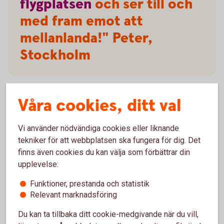
flygplatsen
och ser till och
med fram emot att
mellanlanda!" Peter,
Stockholm
Våra cookies, ditt val
Frågor och svar, samt villkor
Vi använder nödvändiga cookies eller liknande
tekniker för att webbplatsen ska fungera för dig. Det
Villkor
finns även cookies du kan välja som förbättrar din
upplevelse:
Försäkringar och tjänster
Funktioner, prestanda och statistik
Relevant marknadsföring
Mer information om Mastercard Platinum
Du kan ta tillbaka ditt cookie-medgivande när du vill,