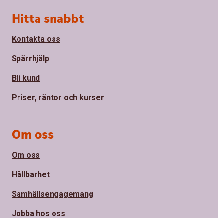
Sidfot
Hitta snabbt
Kontakta oss
Spärrhjälp
Bli kund
Priser, räntor och kurser
Om oss
Om oss
Hållbarhet
Samhällsengagemang
Jobba hos oss