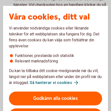
tjänsten. Vid checkouten hos en handlare klickar du på
symbolen för Click to Pay (se bild högre upp på
Våra cookies, ditt val
sidan). Du betalar smidigt med ett klick, eftersom
kortuppgifter och leveransadress redan är förifyllt.
Vi använder nödvändiga cookies eller liknande
tekniker för att webbplatsen ska fungera för dig. Det
Kom ihåg!
finns även cookies du kan välja som förbättrar din
upplevelse:
Glöm inte att du behöver slå på kortet för internetköp
för att kunna handla online. Du kan slå av och på för
Funktioner, prestanda och statistik
Relevant marknadsföring
internetköp i appen, under Kortinställningar.
Du kan ta tillbaka ditt cookie-medgivande när du vill,
längst ner på webbplatsen eller under din profil när du
är inloggad.
Så hanterar vi
cookies
.
Handla på nätet
Godkänn alla cookies
Läs mer om hur du handlar om kort på nätet.
Handla på nätet med
kort