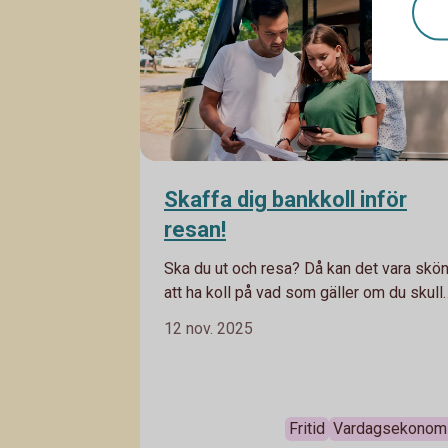
Skaffa dig bankkoll inför
resan!
Ska du ut och resa? Då kan det vara skön
att ha koll på vad som gäller om du skull
behöva få bankhjälp medan du är borta.
12 nov. 2025
Fritid
Vardagsekonom