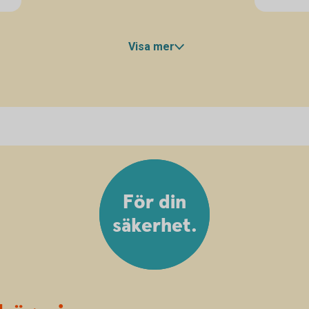
sorts er
förlora
Visa mer
För din
säkerhet.