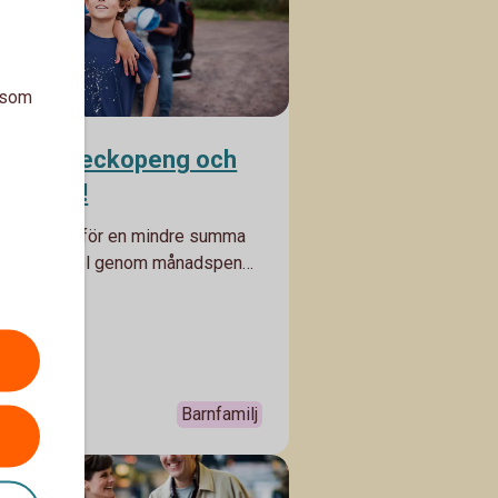
a som
ips om veckopeng och
dspeng!
eget ansvar för en mindre summa
 till exempel genom månadspeng,
tmärkt sätt att lära barn om
 2025
 värde och att hushålla med
ade resurser. Det ger också en
d till att kunna sköta sin ekonomi
en. Här får du tips som bäddar
Barnfamilj
ra start.