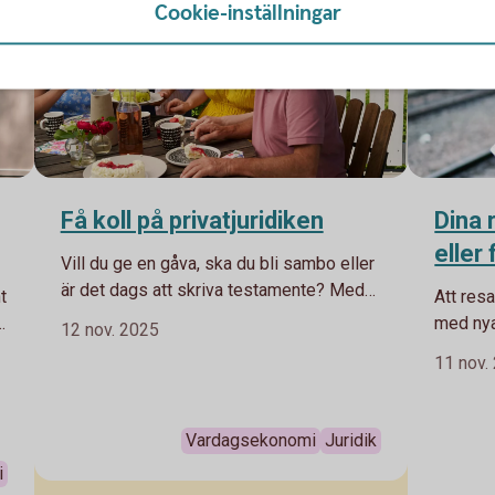
Cookie-inställningar
Få koll på privatjuridiken
Dina 
eller
Vill du ge en gåva, ska du bli sambo eller
är det dags att skriva testamente? Med
t
Att resa
koll på juridiken förebygger du framtida
e
med nya
12 nov. 2025
problem. Här är några privatjuridiska
vardage
11 nov.
områdena som är viktiga att känna till.
med för
åker sa
fall lö
Vardagsekonomi
Juridik
det påve
i
veta vil