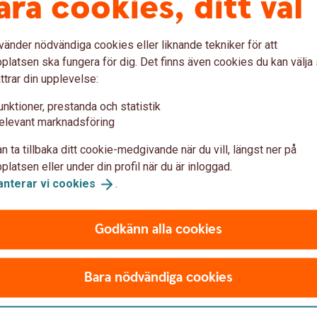
åra cookies, ditt val
vänder nödvändiga cookies eller liknande tekniker för att
latsen ska fungera för dig. Det finns även cookies du kan välj
ttrar din upplevelse:
s
Pensionstips till dig som är i
Sju t
unktioner, prestanda och statistik
30-årsåldern
måna
elevant marknadsföring
n ta tillbaka ditt cookie-medgivande när du vill, längst ner på
Många som är i 30-årsåldern har hunnit
Att få 
latsen eller under din profil när du är inloggad.
jobba ett antal år, och även om pensionen
pengar,
anterar vi
cookies
.
ännu inte är nära, finns den nog mer på
är ett u
11 feb.
19 nov.
radarn än den gjorde i 20-årsåldern. Här är
pengars
pensionstipsen till dig som 30-åring.
begräns
Godkänn alla cookies
bra grun
som vux
e
Pension
Sparande
för en b
Bara nödvändiga cookies