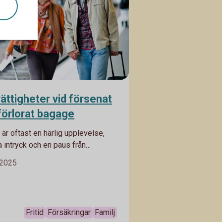
rättigheter vid försenat
 förlorat bagage
 är oftast en härlig upplevelse,
 intryck och en paus från
n. Men ibland kan man ha otur
 2025
senade flyg och bagage som inte
mma väg som man själv. I bästa
ser det sig snabbt – men ibland kan
rka hela resan. Då är det bra att
Fritid
Försäkringar
Familj
ka rättigheter du har och vilken