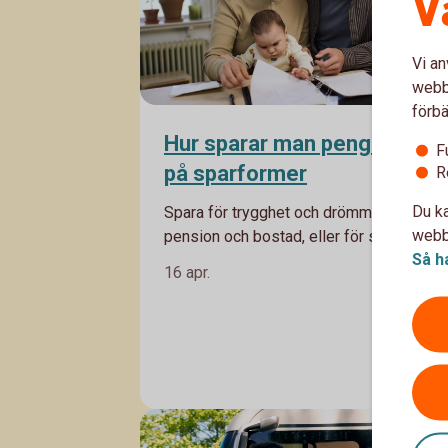
V
Vi an
webbp
förbä
Hur sparar man pengar? Tip
F
på sparformer
R
Du ka
Spara för trygghet och drömmar, för
webbp
pension och bostad, eller för semester
Så h
och ny soffa - ofta har vi flera olika mål
16 apr.
med vårt sparande. Därför kan det vara
klokt att spara i olika sparformer. Häng
med, Madelén Falkenhäll, Swedbanks
ekonom för finansiell hälsa förklarar.
Sparand