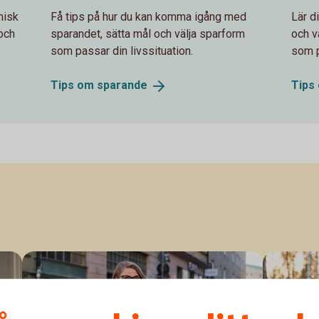
misk
Få tips på hur du kan komma igång med
Lär d
 och
sparandet, sätta mål och välja sparform
och v
som passar din livssituation.
som p
Tips om
sparande
Tips