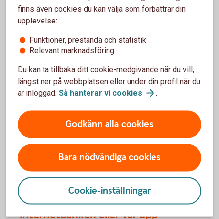
kostnadsfritt
finns även cookies du kan välja som förbättrar din
upplevelse:
Funktioner, prestanda och statistik
Relevant marknadsföring
Du kan ta tillbaka ditt cookie-medgivande när du vill,
Vill du hellre välja egna
längst ner på webbplatsen eller under din profil när du
fonder?
är inloggad.
Så hanterar vi
cookies
.
Vi har ett av marknadens bredaste placeringsutbud
Godkänn alla cookies
av fonder. Detta gör att du hitta alternativ som
passar just dina behov. Självklart kan du när som
helst – kostnadsfritt - byta till andra fonder. Du kan
Bara nödvändiga cookies
även se hur mycket din arbetsgivare har betalat in,
utvecklingen på ditt sparande och ändra
köpfördelningen för framtida insättningar.
Cookie-inställningar
Internetbanken eller vår app