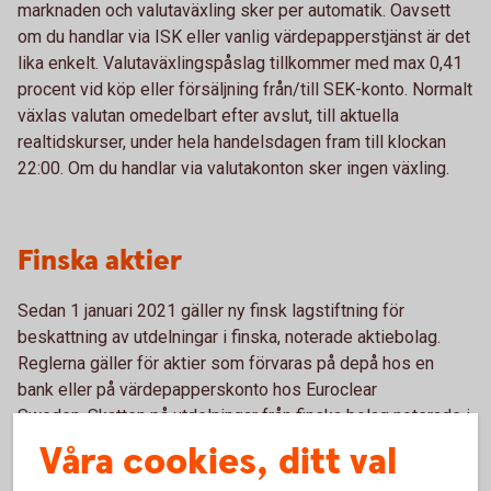
marknaden och valutaväxling sker per automatik. Oavsett
om du handlar via ISK eller vanlig värdepapperstjänst är det
lika enkelt. Valutaväxlingspåslag tillkommer med max 0,41
procent vid köp eller försäljning från/till SEK-konto. Normalt
växlas valutan omedelbart efter avslut, till aktuella
realtidskurser, under hela handelsdagen fram till klockan
22:00. Om du handlar via valutakonton sker ingen växling.
Finska aktier
Sedan 1 januari 2021 gäller ny finsk lagstiftning för
beskattning av utdelningar i finska, noterade aktiebolag.
Reglerna gäller för aktier som förvaras på depå hos en
bank eller på värdepapperskonto hos Euroclear
Sweden. Skatten på utdelningar från finska bolag noterade i
Sverige har höjts till 35 procent, men du kan själv begära
Våra cookies, ditt val
tillbaka de överskjutande 20 procenten från den finska