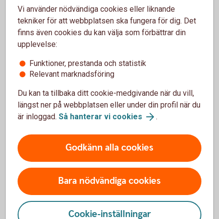
skattemyndigheten.
Vi använder nödvändiga cookies eller liknande
tekniker för att webbplatsen ska fungera för dig. Det
För dig som vill söka tillbaka din
finns även cookies du kan välja som förbättrar din
överskjutande skatt på 20 procent från
upplevelse:
den finska skattemyndigheten:
Funktioner, prestanda och statistik
Relevant marknadsföring
För dig som är privatperson
Ansök om att begära tillbaka den finska skatten
Du kan ta tillbaka ditt cookie-medgivande när du vill,
För dig som är företagskund
längst ner på webbplatsen eller under din profil när du
Ansök om att begära tillbaka den finska skatten
är inloggad.
Så hanterar vi cookies
.
Tänk på att valutarörelsen i EUR/SEK, DKK/SEK och
NOK/SEK påverkar avkastningen
Godkänn alla cookies
Bara nödvändiga cookies
Courtage för värdepappershandel
i appen och internetbanken
Cookie-inställningar