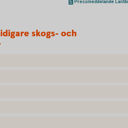
Pressmeddelande Lantbr
tidigare skogs- och
r