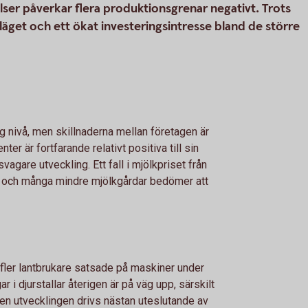
elser påverkar flera produktionsgrenar negativt. Trots
släget och ett ökat investeringsintresse bland de större
g nivå, men skillnaderna mellan företagen är
er är fortfarande relativt positiva till sin
vagare utveckling. Ett fall i mjölkpriset från
 och många mindre mjölkgårdar bedömer att
h fler lantbrukare satsade på maskiner under
r i djurstallar återigen är på väg upp, särskilt
Men utvecklingen drivs nästan uteslutande av