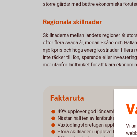
större gårdar med bättre ekonomiska förutsä
Regionala skillnader
Skillnaderna mellan landets regioner är stor
efter flera svaga år, medan Skåne och Hallan
mjölkpris och höga energikostnader. I flera 
inte räcker till lön, sparande eller investering
mer utanför lantbruket för att klara ekonomin
Faktaruta
V
49% upplever god lönsamhet
Nästan hälften av lantbrukarna har då
Växtodlingsföretagen upplever en fo
Vi an
Stora skillnader i upplevd lönsamhet
webbp