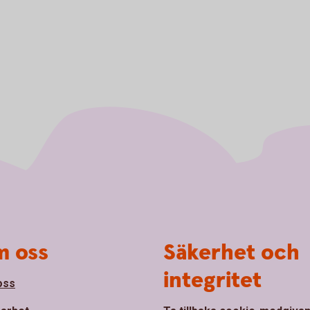
 oss
Säkerhet och
integritet
oss