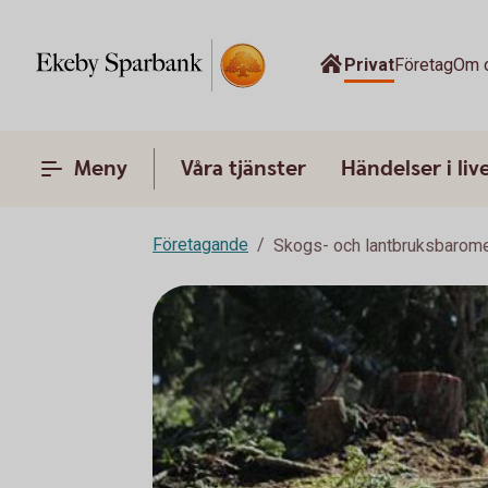
Privat
Företag
Om 
Meny
Våra tjänster
Händelser i liv
Företagande
Skogs- och lantbruksbarome