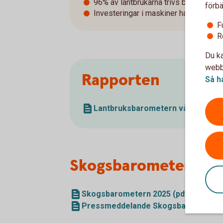
96% av lantbrukarna trivs bra i sitt yr
förbä
Investeringar i maskiner har ökat från
F
R
Du ka
webbp
Rapporten
Så h
Lantbruksbarometern våren 2026 
Skogsbarometern 2
Skogsbarometern 2025 (pdf)
Pressmeddelande Skogsbarometern 