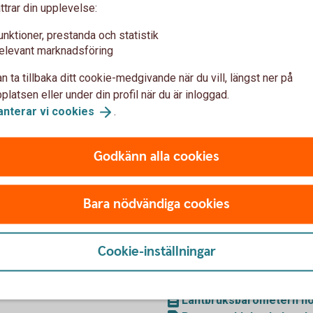
ke
ttrar din upplevelse:
 28% till 33%
unktioner, prestanda och statistik
elevant marknadsföring
n ta tillbaka ditt cookie-medgivande när du vill, längst ner på
latsen eller under din profil när du är inloggad.
Pressmedde
anterar vi
cookies
.
(pdf)
Pressmeddelande Lan
Godkänn alla cookies
Bara nödvändiga cookies
025
Lantbruksbar
Cookie-inställningar
2025
2025 (pdf)
Lantbruksbarometern hö