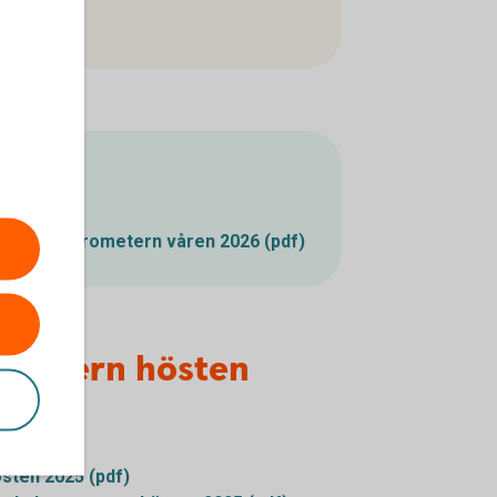
lande
tbruksbarometern våren 2026 (pdf)
ometern hösten
sten 2025 (pdf)