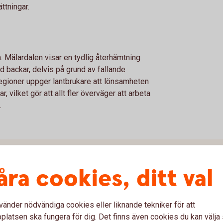
ttningar.
a. Mälardalen visar en tydlig återhämtning
d backar, delvis på grund av fallande
regioner uppger lantbrukare att lönsamheten
ar, vilket gör att allt fler överväger att arbeta
.
åra cookies, ditt val
lig lönsamhet
rtsatt mycket dålig lönsamhet
vänder nödvändiga cookies eller liknande tekniker för att
 mellan regioner
latsen ska fungera för dig. Det finns även cookies du kan välj