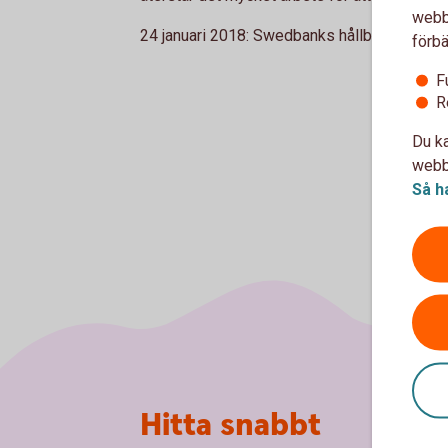
webbp
24 januari 2018: Swedbanks hållbarhetsindi
förbä
F
R
Du ka
webbp
Så h
Sidfot
Hitta snabbt
Om