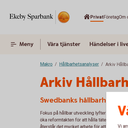
Privat
Företag
Om 
Meny
Våra tjänster
Händelser i liv
Makro
Hållbarhetsanalyser
Arkiv Hållb
Arkiv Hållbar
Swedbanks hållbarhetsind
V
Fokus på hållbar utveckling lyfter fram affär
öka reformtakten för att hålla täten bland le
Vi an
återstår det mycket arbete för att komma ik