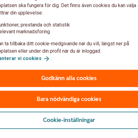
latsen ska fungera för dig. Det finns även cookies du kan välj
katorer: mot målen i Agenda 2030
ttrar din upplevelse:
unktioner, prestanda och statistik
elevant marknadsföring
n ta tillbaka ditt cookie-medgivande när du vill, längst ner på
latsen eller under din profil när du är inloggad.
anterar vi
cookies
.
Godkänn alla cookies
Bara nödvändiga cookies
Cookie-inställningar
 oss
Säkerhet och