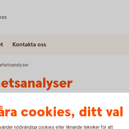
oss
et
Kontakta oss
arhetsanalyser
hetsanalyser
ikatorer: mot målen i Agenda 2030
åra cookies, ditt val
smöjligheter och belyser risker. Sverige bör
darna i Europa. För de baltiska länderna
vänder nödvändiga cookies eller liknande tekniker för att
app.