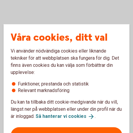
Kontakta oss
Våra cookies, ditt val
Vi använder nödvändiga cookies eller liknande
Mattias Persson
tekniker för att webbplatsen ska fungera för dig. Det
finns även cookies du kan välja som förbättrar din
Chefekonom, Sverige
upplevelse:
+46 73 094 29 56
Funktioner, prestanda och statistik
Relevant marknadsföring
Du kan ta tillbaka ditt cookie-medgivande när du vill,
längst ner på webbplatsen eller under din profil när du
är inloggad.
Så hanterar vi
cookies
.