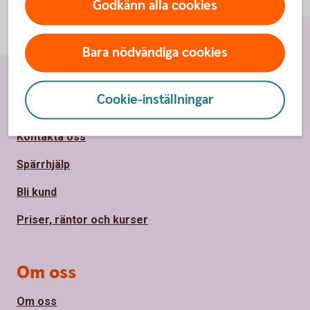
Godkänn alla cookies
Bara nödvändiga cookies
Cookie-inställningar
Sidfot
Hitta snabbt
Kontakta oss
Spärrhjälp
Bli kund
Priser, räntor och kurser
Om oss
Om oss