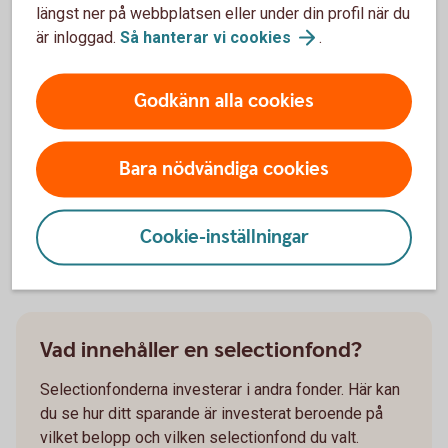
längst ner på webbplatsen eller under din profil när du
Köp Selection
100
är inloggad.
Så hanterar vi
cookies
.
Godkänn alla cookies
Diagrammen visar fondernas normala fördelning.
Bara nödvändiga cookies
En selectionfond är det enda du
Cookie-inställningar
behöver
Vad innehåller en selectionfond?
Selectionfonderna investerar i andra fonder. Här kan
du se hur ditt sparande är investerat beroende på
vilket belopp och vilken selectionfond du valt.