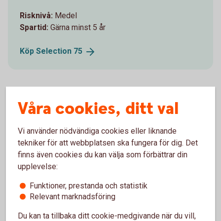
Risknivå:
Medel
Spartid:
Gärna minst 5 år
Köp Selection
75
Våra cookies, ditt val
Djärv
Vi använder nödvändiga cookies eller liknande
tekniker för att webbplatsen ska fungera för dig. Det
För dig är det avkastning som gäller och du ser inget
finns även cookies du kan välja som förbättrar din
problem med att riskera en del av dina sparpengar
upplevelse:
för möjligheten att se värdet gå upp.
Funktioner, prestanda och statistik
Relevant marknadsföring
Risknivå:
Medel
Spartid:
Gärna minst 5 år
Du kan ta tillbaka ditt cookie-medgivande när du vill,