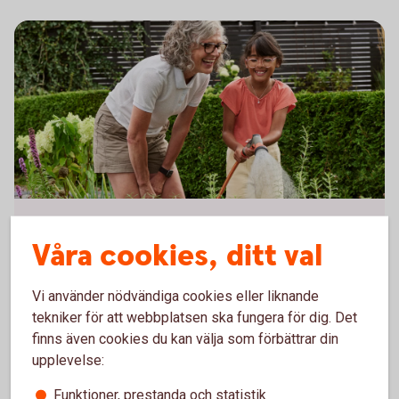
Grandmother and granddaughter watering in kitchen garden
Hållbarhet i fonderna vi säljer
Våra cookies, ditt val
I fondlistan kan du filtrera på "fonder med särskilda
hållbarhetskriterier" och få fram fonderna som
Vi använder nödvändiga cookies eller liknande
uppfyller våra hållbarhetskrav. De ska bland annat ha
tekniker för att webbplatsen ska fungera för dig. Det
ett integrerat hållbarhetsarbete där man både väljer
finns även cookies du kan välja som förbättrar din
bort men även aktivt väljer in bolag ur ett
upplevelse:
hållbarhetsperspektiv.
Funktioner, prestanda och statistik