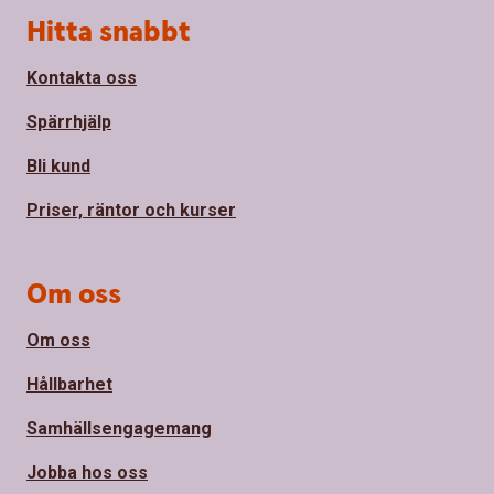
Sidfot
Hitta snabbt
Kontakta oss
Spärrhjälp
Bli kund
Priser, räntor och kurser
Om oss
Om oss
Hållbarhet
Samhällsengagemang
Jobba hos oss