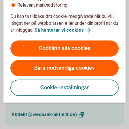
Relevant marknadsföring
Hållbarhet i
fonder
Swedbank Roburs
hållbarhetsarbete
Du kan ta tillbaka ditt cookie-medgivande när du vill,
längst ner på webbplatsen eller under din profil när du
är inloggad.
Så hanterar vi
cookies
.
Godkänn alla cookies
Fondinspiration
Bara nödvändiga cookies
Aktiellt
Cookie-inställningar
Dagliga bolagsanalyser, börskommentarer,
aktierekommendationer, förvaltarkommentarer och
tips runt pension och privatekonomi.
Aktiellt
(swedbank-aktiellt.se)