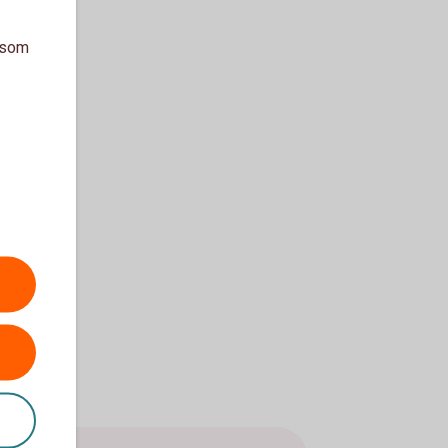
a som