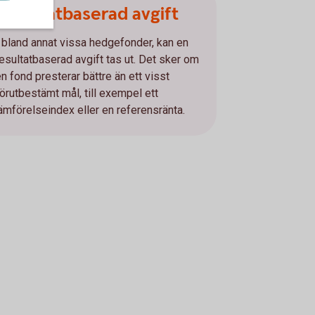
Resultatbaserad avgift
I bland annat vissa hedgefonder, kan en
resultatbaserad avgift tas ut. Det sker om
en fond presterar bättre än ett visst
förutbestämt mål, till exempel ett
jämförelseindex eller en referensränta.