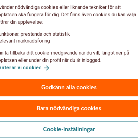
vänder nödvändiga cookies eller liknande tekniker för att
latsen ska fungera för dig. Det finns även cookies du kan välj
ttrar din upplevelse:
unktioner, prestanda och statistik
r, teckningsavgift och
elevant marknadsföring
ft
n ta tillbaka ditt cookie-medgivande när du vill, längst ner på
latsen eller under din profil när du är inloggad.
anterar vi
cookies
.
vgiften, inklusive förvaltningsavgiften, andra
 transaktionskostnader/courtage,
rade avgifter.
Godkänn alla cookies
Bara nödvändiga cookies
Cookie-inställningar