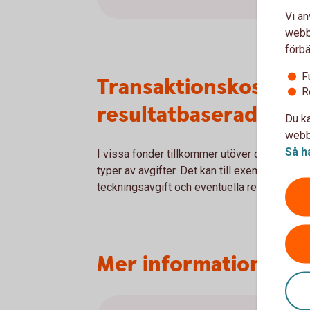
Vi an
webbp
förbä
F
Transaktionskostnade
R
resultatbaserad avgi
Du ka
webbp
Så h
I vissa fonder tillkommer utöver den årliga a
typer av avgifter. Det kan till exempel gälla
teckningsavgift och eventuella resultatbase
Mer information