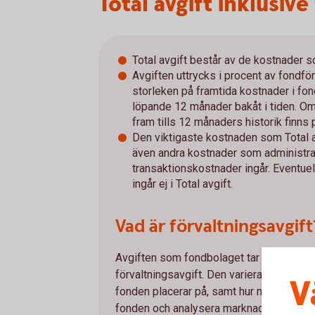
Total avgift inklusive
Total avgift består av de kostnader s
Avgiften uttrycks i procent av fondf
storleken på framtida kostnader i fo
löpande 12 månader bakåt i tiden. Om
fram tills 12 månaders historik finns 
Den viktigaste kostnaden som Total a
även andra kostnader som administrat
transaktionskostnader ingår. Eventue
ingår ej i Total avgift.
Vad är förvaltningsavgift
Avgiften som fondbolaget tar ut för att f
förvaltningsavgift. Den varierar mellan 
V
fonden placerar på, samt hur mycket arbet
fonden och analysera marknaden.