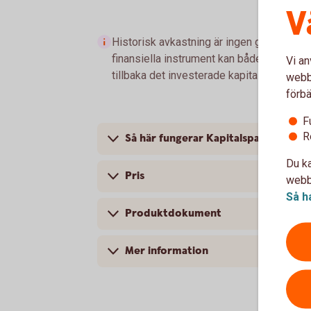
V
Historisk avkastning är ingen garanti för 
finansiella instrument kan både öka och mi
Vi an
tillbaka det investerade kapitalet.
webbp
förbä
F
R
Så här fungerar Kapitalspar Pension
Du ka
Pris
webbp
Så h
Produktdokument
Mer information