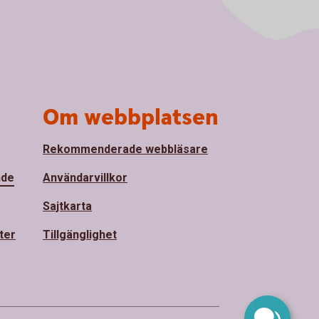
Om webbplatsen
Rekommenderade webbläsare
nde
Användarvillkor
Sajtkarta
ter
Tillgänglighet