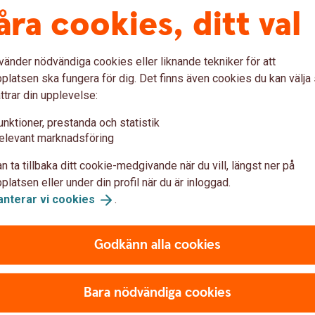
åra cookies, ditt val
framtida avkastning. Pengar du investerar i
nska i värde och det är inte säkert att du får
vänder nödvändiga cookies eller liknande tekniker för att
latsen ska fungera för dig. Det finns även cookies du kan välj
ttrar din upplevelse:
unktioner, prestanda och statistik
elevant marknadsföring
n ta tillbaka ditt cookie-medgivande när du vill, längst ner på
latsen eller under din profil när du är inloggad.
anterar vi
cookies
.
Godkänn alla cookies
Bara nödvändiga cookies