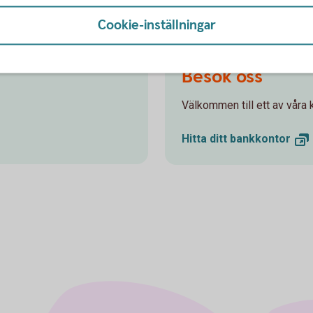
spar Pension
Cookie-inställningar
Besök oss
Välkommen till ett av våra k
Hitta ditt
bankkontor