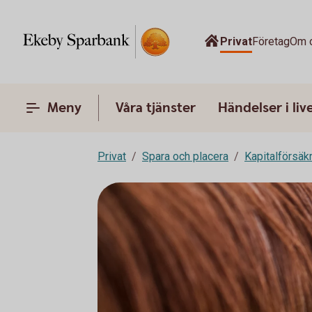
Privat
Företag
Om 
Meny
Våra tjänster
Händelser i liv
Privat
Spara och placera
Kapitalförsäk