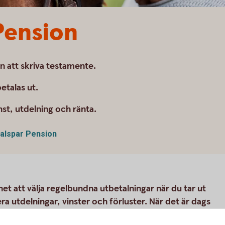
Pension
n att skriva testamente.
etalas ut.
nst, utdelning och ränta.
talspar Pension
et att välja regelbundna utbetalningar när du tar ut
ra utdelningar, vinster och förluster. När det är dags
e och klara.