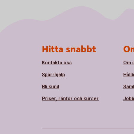
Sidfot
Hitta snabbt
Om
Kontakta oss
Om 
Spärrhjälp
Håll
Bli kund
Sam
Priser, räntor och kurser
Jobb