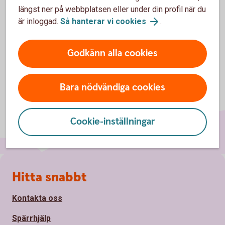
längst ner på webbplatsen eller under din profil när du
Du kan själv ändra ditt anskaffningsvärde i internetbanken.
är inloggad.
Så hanterar vi cookies
.
Godkänn alla cookies
Bara nödvändiga cookies
Cookie-inställningar
Sidfot
Hitta snabbt
Kontakta oss
Spärrhjälp