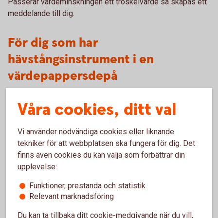
Passerar värdeminskningen ett tröskelvärde så skapas ett
meddelande till dig.
För dig som har
hävstångsinstrument i en
värdepappersdepå
Du får ett meddelande från Swedbank om marknadsvärdet
Våra cookies, ditt val
på ditt innehav i ett eller flera hävstångsinstrument, till
exempel warrant, minskat med 10 procent eller mer jämfört
Vi använder nödvändiga cookies eller liknande
med anskaffningsvärdet. Om innehaven minskar ytterligare
tekniker för att webbplatsen ska fungera för dig. Det
får du ett nytt meddelande vid varje tröskelvärde om 10
finns även cookies du kan välja som förbättrar din
procent.
upplevelse:
Saknas anskaffningsvärde används marknadsvärdet från
Funktioner, prestanda och statistik
den 31 december 2017 eller ett senare marknadsvärde. Att
Relevant marknadsföring
anskaffningsvärdet saknas kan bero på att innehavet
flyttats från en depå i annan bank.
Du kan ta tillbaka ditt cookie-medgivande när du vill,