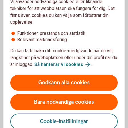
Vi använder nödvändiga cookies eller liknande
tekniker för att webbplatsen ska fungera för dig. Det
finns även cookies du kan välja som förbättrar din
upplevelse:
För- och nackdelar med Bevis Nu
Funktioner, prestanda och statistik
Fördelar
Relevant marknadsföring
Du kan ta tillbaka ditt cookie-medgivande när du vill,
Placeraren har exempelvis möjlighet till avkastning även
vid en sidledes och ibland nedåtgående marknad
längst ner på webbplatsen eller under din profil när du
Möjlighet att erhålla bättre riskspridning än vid en
är inloggad.
Så hanterar vi
cookies
.
enskild aktieinvestering
Placeraren har ofta ett kursfallsskydd till en viss nivå,
Godkänn alla cookies
riskbarriären
Nackdelar
Bara nödvändiga cookies
Delar av eller hela det nominella beloppet kan gå
förlorat
Cookie-inställningar
Ett Bevis Nu kan komma att uppvisa stora prisrörelser