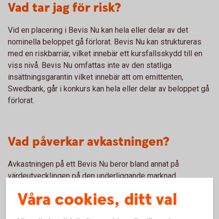
Vad tar jag för risk?
Vid en placering i Bevis Nu kan hela eller delar av det
nominella beloppet gå förlorat. Bevis Nu kan struktureras
med en riskbarriär, vilket innebär ett kursfallsskydd till en
viss nivå. Bevis Nu omfattas inte av den statliga
insättningsgarantin vilket innebär att om emittenten,
Swedbank, går i konkurs kan hela eller delar av beloppet gå
förlorat.
Vad påverkar avkastningen?
Avkastningen på ett Bevis Nu beror bland annat på
värdeutvecklingen på den underliggande marknad
avkastningen är kopplad till, deltagandegraden, om
Våra cookies, ditt val
produkten har ett tak och/eller en riskbarriär och en
eventuell kupongs storlek.