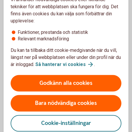
tekniker för att webbplatsen ska fungera för dig. Det
För- och nackdelar med
finns även cookies du kan välja som förbättrar din
upplevelse:
Kreditbevis
Funktioner, prestanda och statistik
Fördelar
Relevant marknadsföring
Skapar variation i portföljen med tillgångsslaget krediter
Du kan ta tillbaka ditt cookie-medgivande när du vill,
Ger möjlighet till en kontinuerlig, t ex årlig, utbetalning av
längst ner på webbplatsen eller under din profil när du
avkastning i form av en kupong
är inloggad.
Så hanterar vi
cookies
.
Ger möjlighet att investera i en underliggande marknad
du är intresserad av, utan att du behöver investera direkt
i en företagsobligation där minsta kapitalplacering ofta
Godkänn alla cookies
är hög
Bara nödvändiga cookies
Nackdelar
Delar av eller hela det nominella beloppet kan gå
Cookie-inställningar
förlorat
Köpkursen på andrahandsmarknaden kan variera relativt