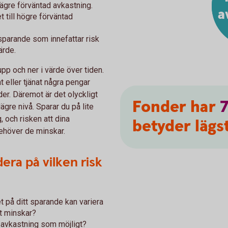
lägre förväntad avkastning.
a
 till högre förväntad
 sparande som innefattar risk
ärde.
pp och ner i värde över tiden.
t eller tjänat några pengar
nder. Däremot är det olyckligt
Fonder har
ägre nivå. Sparar du på lite
, och risken att dina
betyder lägst
ehöver de minskar.
era på vilken risk
et på ditt sparande kan variera
gt minskar?
t avkastning som möjligt?