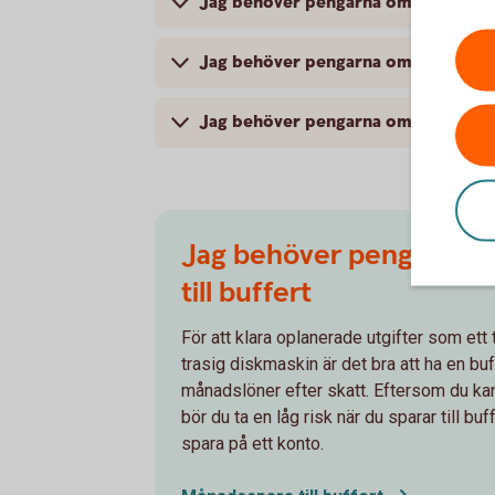
Jag behöver pengarna om 1–4 år – Spar
Jag behöver pengarna om 5–10 år – 
Jag behöver pengarna om mer än 10 å
Jag behöver pengarna om
till buffert
För att klara oplanerade utgifter som ett
trasig diskmaskin är det bra att ha en buf
månadslöner efter skatt. Eftersom du k
bör du ta en låg risk när du sparar till bu
spara på ett konto.