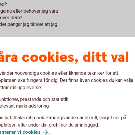
med?
ngarna eller behöver jag vara
ehöver dem?
det pengar jag tänker att jag
åra cookies, ditt val
 när du behöver pengarna
vänder nödvändiga cookies eller liknande tekniker för att
en tänk också på när du ska använda dina
latsen ska fungera för dig. Det finns även cookies du kan välj
re risk kan du ta. Skulle du däremot vilja
ttrar din upplevelse:
 bra idé ta lägre risk i ditt sparande.
unktioner, prestanda och statistik
elevant marknadsföring
n ta tillbaka ditt cookie-medgivande när du vill, längst ner på
a till buffert, resa eller fest
latsen eller under din profil när du är inloggad.
anterar vi
cookies
.