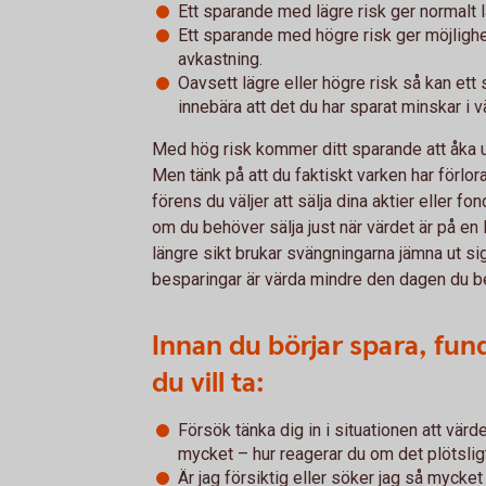
Ett sparande med lägre risk ger normalt 
Ett sparande med högre risk ger möjlighet
avkastning.
Oavsett lägre eller högre risk så kan ett
innebära att det du har sparat minskar i v
Med hög risk kommer ditt sparande att åka u
Men tänk på att du faktiskt varken har förlora
förens du väljer att sälja dina aktier eller fo
om du behöver sälja just när värdet är på en l
längre sikt brukar svängningarna jämna ut sig
besparingar är värda mindre den dagen du b
Innan du börjar spara, fund
du vill ta:
Försök tänka dig in i situationen att värd
mycket – hur reagerar du om det plötsli
Är jag försiktig eller söker jag så mycke