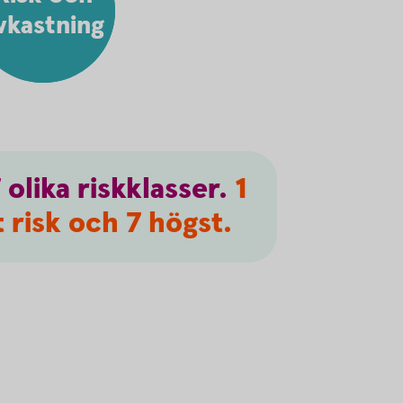
vkastning
7
olika
riskklasser.
1
 risk och 7 högst.