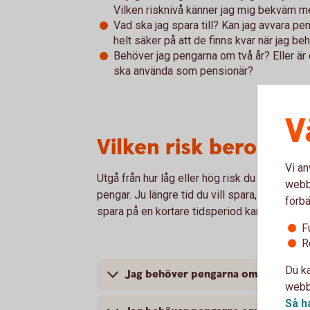
Vilken risknivå känner jag mig bekväm 
Vad ska jag spara till? Kan jag avvara pe
helt säker på att de finns kvar när jag b
Behöver jag pengarna om två år? Eller är 
ska använda som pensionär?
V
Vilken risk beror på
Vi an
Utgå från hur låg eller hög risk du vill ta m
webbp
pengar. Ju längre tid du vill spara, desto hög
förbä
spara på en kortare tidsperiod kan det vara en
F
R
Du ka
Jag behöver pengarna om 1-2 år – spar
webbp
Så h