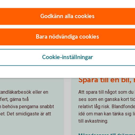
a till en bil, resa eller fest
Godkänn alla cookies
Spara till handpenning
r – Spara till pension eller barn
Bara nödvändiga cookies
Cookie-inställningar
 1-2 år – Spara
Jag behöver pe
Spara till en bil,
 tandläkarbesök eller en
Att spara till något som du 
fert, gärna två
ses som en ganska kort tid 
an behöva pengarna snabbt
relativt låg risk. Blandfond
ffet. Det smidigaste är att
idé om man kan tänka sig li
till avkastning.