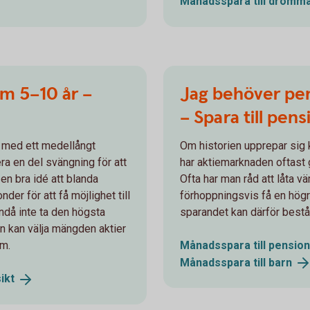
Månadsspara till drömma
m 5–10 år –
Jag behöver pe
– Spara till pens
 med ett medellångt
Om historien upprepar sig 
era en del svängning för att
har aktiemarknaden oftast 
en bra idé att blanda
Ofta har man råd att låta vä
der för att få möjlighet till
förhoppningsvis få en högr
ndå inte ta den högsta
sparandet kan därför bestå 
an kan välja mängden aktier
m.
Månadsspara till
pension
Månadsspara till
barn
ikt