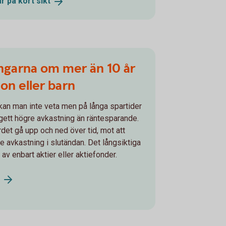
r på kort
sikt
ngarna om mer än 10 år
ion eller barn
kan man inte veta men på långa spartider
gett högre avkastning än räntesparande.
rdet gå upp och ned över tid, mot att
e avkastning i slutändan. Det långsiktiga
av enbart aktier eller aktiefonder.