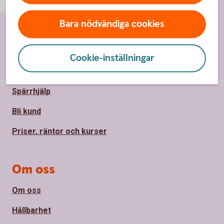
Bara nödvändiga cookies
Sidfot
Hitta snabbt
Cookie-inställningar
Kontakta oss
Spärrhjälp
Bli kund
Priser, räntor och kurser
Om oss
Om oss
Hållbarhet