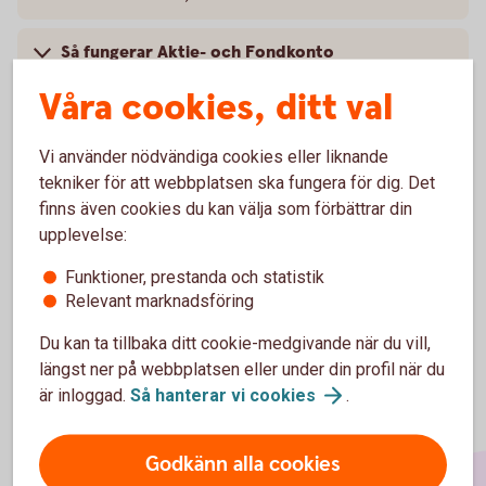
Så fungerar Aktie- och Fondkonto
Våra cookies, ditt val
Pris
Vi använder nödvändiga cookies eller liknande
Skatt på aktier, fonder och andra placeringar
tekniker för att webbplatsen ska fungera för dig. Det
finns även cookies du kan välja som förbättrar din
Villkor och mer information
upplevelse:
Funktioner, prestanda och statistik
Relevant marknadsföring
Du kan ta tillbaka ditt cookie-medgivande när du vill,
längst ner på webbplatsen eller under din profil när du
är inloggad.
Så hanterar vi
cookies
.
Godkänn alla cookies