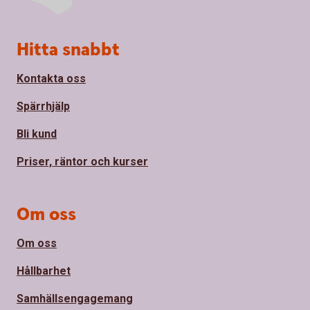
Sidfot
Hitta snabbt
Kontakta oss
Spärrhjälp
Bli kund
Priser, räntor och kurser
Om oss
Om oss
Hållbarhet
Samhällsengagemang