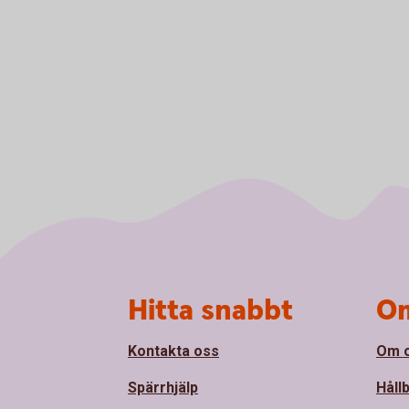
Sidfot
Hitta snabbt
Om
Kontakta oss
Om 
Spärrhjälp
Håll