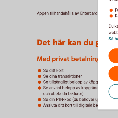
F
Appen tillhandahålls av Entercard Group AB.
R
Du ka
webbp
Så h
Det här kan du göra 
Med privat betalningsansv
Se ditt kort
Se dina transaktioner
Se tillgängligt belopp av köpgränsen
Se använt belopp av köpgränsen (beloppe
och obetalda fakturor)
Se din PIN-kod (du behöver uppge din C
Ansluta ditt kort till digitala betaltjänster