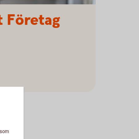
t Företag
a som