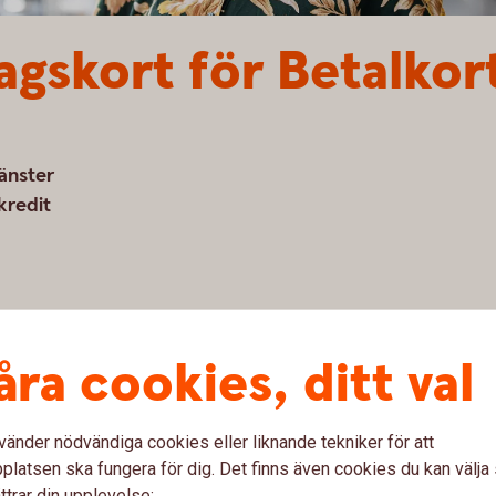
gskort för Betalkor
jänster
kredit
åra cookies, ditt val
t se ditt kort, dina transaktioner och din PIN-kod för
ansluta kortet till digitala betaltjänster direkt i
vänder nödvändiga cookies eller liknande tekniker för att
latsen ska fungera för dig. Det finns även cookies du kan välj
ttrar din upplevelse: