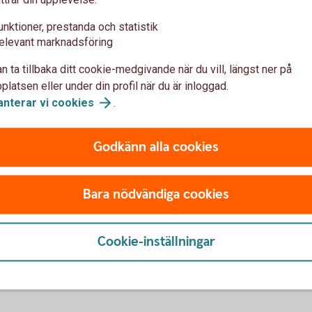
unktioner, prestanda och statistik
elevant marknadsföring
n ta tillbaka ditt cookie-medgivande när du vill, längst ner på
latsen eller under din profil när du är inloggad.
anterar vi
cookies
.
i appen Företagskort:
Godkänn alla cookies
ar:
När företaget har 
Se ditt kort
Bara nödvändiga cookies
Se dina transaktioner
Se beloppet av alla transa
t av samtliga transaktioner
fakturan skapades
Cookie-inställningar
Se PIN-kod (du behöver up
VC-kod som står på kortet)
Ansluta ditt kort till digital