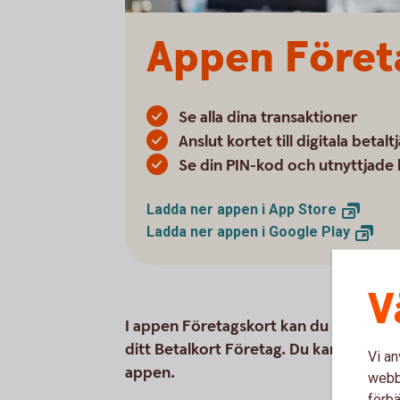
Appen Företa
Se alla dina transaktioner
Anslut kortet till digitala betalt
Se din PIN-kod och utnyttjade 
Ladda ner appen i App
Store
Ladda ner appen i Google
Play
V
I appen Företagskort kan du bland anna
ditt Betalkort Företag. Du kan dessutom 
Vi an
appen.
webbp
förbä