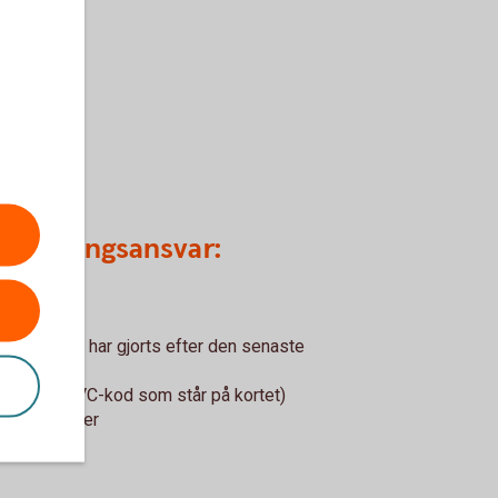
betalningsansvar:
ktioner som har gjorts efter den senaste
pge din CVC-kod som står på kortet)
a betaltjänster