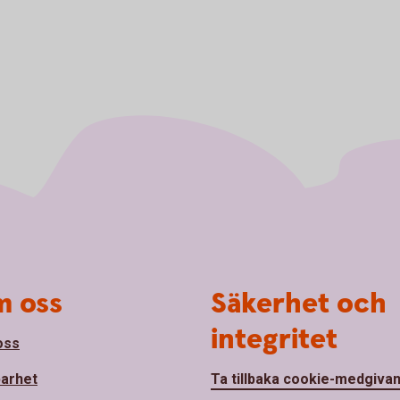
 oss
Säkerhet och
integritet
oss
barhet
Ta tillbaka cookie-medgiva