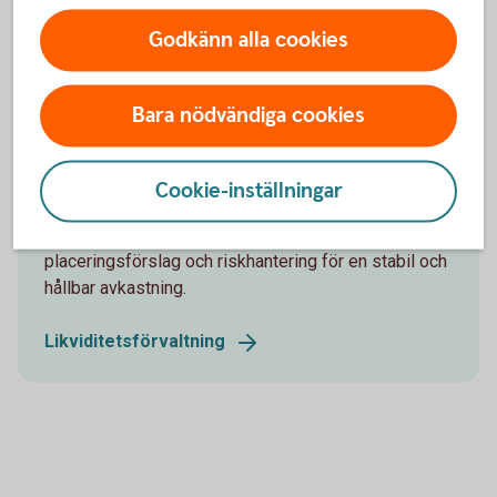
Godkänn alla cookies
Bara nödvändiga cookies
Likviditetsförvaltning
Optimera företagets överskottslikviditet med en
Cookie-inställningar
ränteportfölj som är anpassad efter era mål. Våra
specialister hjälper dig med analys,
placeringsförslag och riskhantering för en stabil och
hållbar avkastning.
Likviditetsförvaltning