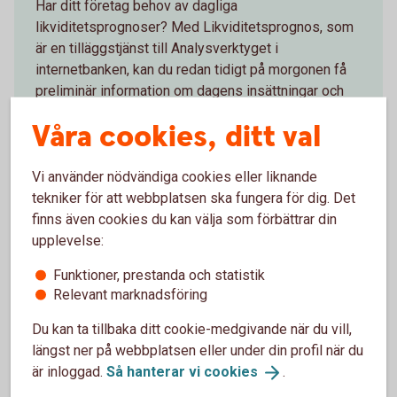
Har ditt företag behov av dagliga
likviditetsprognoser? Med Likviditetsprognos, som
är en tilläggstjänst till Analysverktyget i
internetbanken, kan du redan tidigt på morgonen få
preliminär information om dagens insättningar och
uttag.
Våra cookies, ditt val
Likviditetsprognos
Vi använder nödvändiga cookies eller liknande
tekniker för att webbplatsen ska fungera för dig. Det
finns även cookies du kan välja som förbättrar din
upplevelse:
Likviditetsöversikten
Funktioner, prestanda och statistik
Relevant marknadsföring
Likviditetsöversikten ger en överblick över hela
företagets eller koncernens likviditet och
Du kan ta tillbaka ditt cookie-medgivande när du vill,
kassaflöde, samlad i en och samma vy.
längst ner på webbplatsen eller under din profil när du
är inloggad.
Så hanterar vi
cookies
.
Likviditetsöversikten