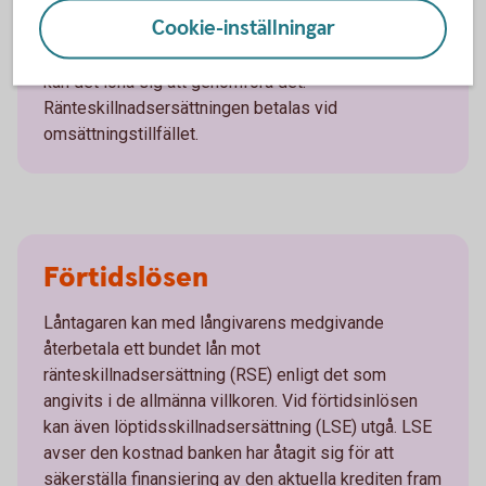
förtidsomsätta lånet. När lånet förtidsomsätts
Cookie-inställningar
uppstår en extra kostnad, så kallad
ränteskillnadsersättning. Trots denna extra kostnad
kan det löna sig att genomföra det.
Ränteskillnadsersättningen betalas vid
omsättningstillfället.
Förtidslösen
Låntagaren kan med långivarens medgivande
återbetala ett bundet lån mot
ränteskillnadsersättning (RSE) enligt det som
angivits i de allmänna villkoren. Vid förtidsinlösen
kan även löptidsskillnadsersättning (LSE) utgå. LSE
avser den kostnad banken har åtagit sig för att
säkerställa finansiering av den aktuella krediten fram