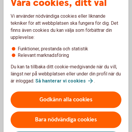
Våra cookies, ditt val
Vill ni få hjälp att hantera era ränterisker och skydda
Vi använder nödvändiga cookies eller liknande
er mot ökade räntekostnader? Kontakta ert
tekniker för att webbplatsen ska fungera för dig. Det
bankkontor så får ni träffa någon av våra specialister
finns även cookies du kan välja som förbättrar din
och diskutera olika alternativ, priser med mera.
upplevelse:
Tillsammans hittar vi den lösning som passar er
bäst.
Funktioner, prestanda och statistik
Relevant marknadsföring
Kontakta ert bankkontor för
rådgivning
Du kan ta tillbaka ditt cookie-medgivande när du vill,
längst ner på webbplatsen eller under din profil när du
är inloggad.
Så hanterar vi
cookies
.
Förtidsomsättning
Godkänn alla cookies
Om ni har ett gammalt lån i Swedbank Hypotek som
Bara nödvändiga cookies
är bundet ännu en tid med högre ränta än den som
råder på marknaden idag, kan det löna sig att