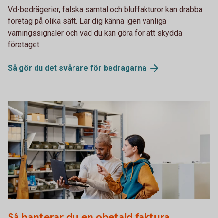
Vd-bedrägerier, falska samtal och bluffakturor kan drabba
företag på olika sätt. Lär dig känna igen vanliga
varningssignaler och vad du kan göra för att skydda
företaget.
Så gör du det svårare för
bedragarna
Discussion between two colleagues. Man holding a
Så hanterar du en obetald faktura
computer