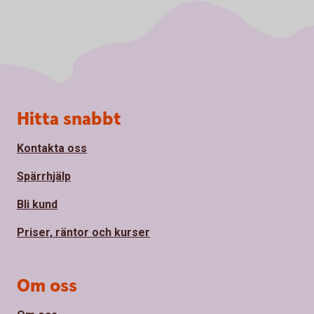
Sidfot
Hitta snabbt
Kontakta oss
Spärrhjälp
Bli kund
Priser, räntor och kurser
Om oss