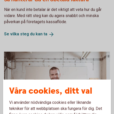
När en kund inte betalar är det viktigt att veta hur du går
vidare. Med rätt steg kan du agera snabbt och minska
påverkan på företagets kassaflöde.
Se vilka steg du kan
ta
Våra cookies, ditt val
Vi använder nödvändiga cookies eller liknande
623889274
tekniker för att webbplatsen ska fungera för dig. Det
Funderar du på att starta e-handel?