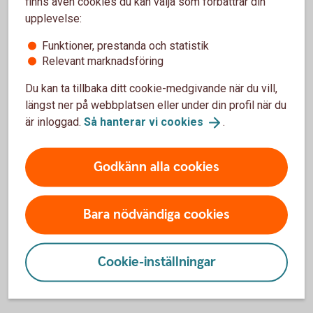
finns även cookies du kan välja som förbättrar din
upplevelse:
En webbshop kan hjälpa dig att nå fler kunder och skapa nya
intäkter. Få koll på vad du behöver tänka på – från e-
Funktioner, prestanda och statistik
handelsplattform och betalningar till leveranser och hur
Relevant marknadsföring
kunderna hittar till din webbshop.
Du kan ta tillbaka ditt cookie-medgivande när du vill,
längst ner på webbplatsen eller under din profil när du
Kom igång med din
e-handel
är inloggad.
Så hanterar vi
cookies
.
Godkänn alla cookies
Bara nödvändiga cookies
Cookie-inställningar
Two colleagues discusses.