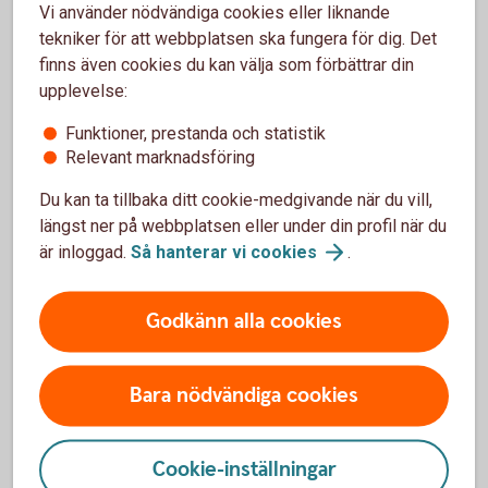
Vi använder nödvändiga cookies eller liknande
Fråga oss
tekniker för att webbplatsen ska fungera för dig. Det
finns även cookies du kan välja som förbättrar din
Välkommen att skicka oss ett meddelande i
upplevelse:
internetbanken eller appen. Det går även bra att ringa
Funktioner, prestanda och statistik
oss.
Relevant marknadsföring
Kontakta oss för
rådgivning
Du kan ta tillbaka ditt cookie-medgivande när du vill,
längst ner på webbplatsen eller under din profil när du
är inloggad.
Så hanterar vi
cookies
.
Godkänn alla cookies
Hjälp med avtal
Hör av er om ni behöver hjälp med era befintliga
Bara nödvändiga cookies
avtal hos oss.
08-58 59 86 60
Cookie-inställningar
finansbolagskrediter@swedbank.
se