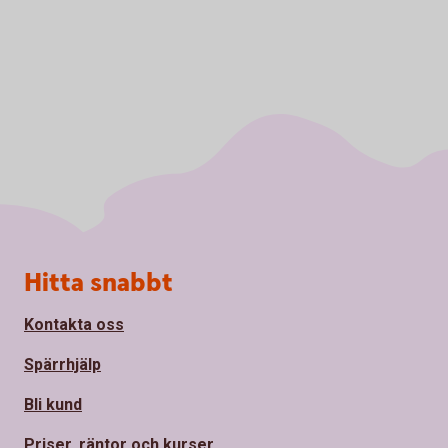
Sidfot
Hitta snabbt
Kontakta oss
Spärrhjälp
Bli kund
Priser, räntor och kurser