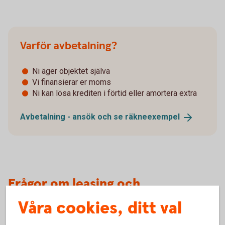
Varför avbetalning?
Ni äger objektet själva
Vi finansierar er moms
Ni kan lösa krediten i förtid eller amortera extra
Avbetalning - ansök och se
räkneexempel
Frågor om leasing och
avbetalning?
Våra cookies, ditt val