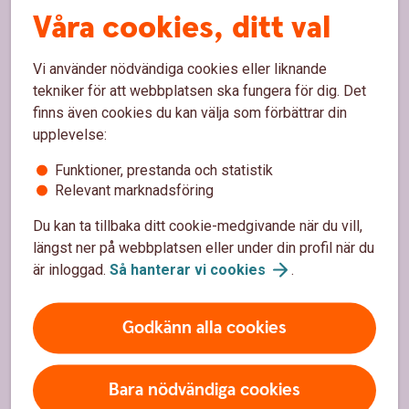
Kontakta oss
Våra cookies, ditt val
Spärrhjälp
Vi använder nödvändiga cookies eller liknande
Bli kund
tekniker för att webbplatsen ska fungera för dig. Det
finns även cookies du kan välja som förbättrar din
Priser, räntor och kurser
upplevelse:
Funktioner, prestanda och statistik
Om oss
Relevant marknadsföring
Om oss
Du kan ta tillbaka ditt cookie-medgivande när du vill,
längst ner på webbplatsen eller under din profil när du
Hållbarhet
är inloggad.
Så hanterar vi
cookies
.
Samhällsengagemang
Godkänn alla cookies
Jobba hos oss
Bara nödvändiga cookies
Säkerhet och integritet