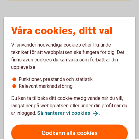
Våra cookies, ditt val
Minskad miljöpåverkan - för miljön
med AutoPlan vagnpark
Vi använder nödvändiga cookies eller liknande
tekniker för att webbplatsen ska fungera för dig. Det
Miljöanpassad bilpolicy
finns även cookies du kan välja som förbättrar din
upplevelse:
Med AutoPlan får du hjälp att miljöanpassa företagets
Funktioner, prestanda och statistik
bilpolicy så att det blir lättare att möta framtidens miljökrav.
Relevant marknadsföring
Få miljörelaterad statistik över företagets bilar, bland annat
för bullernivå och det faktiska koldioxidutsläppet.
Du kan ta tillbaka ditt cookie-medgivande när du vill,
längst ner på webbplatsen eller under din profil när du
är inloggad.
Så hanterar vi
cookies
.
Godkänn alla cookies