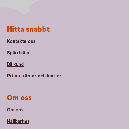
Sidfot
Hitta snabbt
Kontakta oss
Spärrhjälp
Bli kund
Priser, räntor och kurser
Om oss
Om oss
Hållbarhet