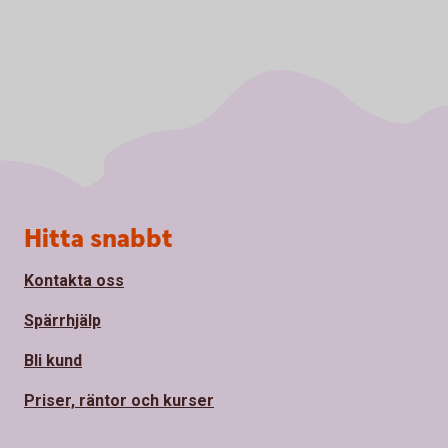
Sidfot
Hitta snabbt
Kontakta oss
Spärrhjälp
Bli kund
Priser, räntor och kurser