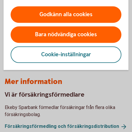
Har olyckan varit framme?
Godkänn alla cookies
Här kan du göra din anmälan och ansöka om
ersättning.
Bara nödvändiga cookies
Skadeanmälan – anmäl
skada
Cookie-inställningar
Mer information
Vi är försäkringsförmedlare
Ekeby Sparbank förmedlar försäkringar från flera olika
försäkringsbolag.
Försäkringsförmedling och
försäkringsdistribution