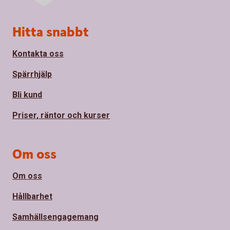
Sidfot
Hitta snabbt
Kontakta oss
Spärrhjälp
Bli kund
Priser, räntor och kurser
Om oss
Om oss
Hållbarhet
Samhällsengagemang