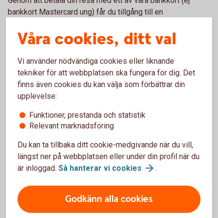
Genom att betala din resa med ett av våra bankkort (ej
bankkort Mastercard ung) får du tillgång till en
kompletterande kortförsäkring. Trygg-Hansa är
Våra cookies, ditt val
försäkringsgivare och Swedbank är försäkringstagare och
gruppföreträdare.
Vi använder nödvändiga cookies eller liknande
tekniker för att webbplatsen ska fungera för dig. Det
finns även cookies du kan välja som förbättrar din
upplevelse:
Funktioner, prestanda och statistik
Relevant marknadsföring
Du kan ta tillbaka ditt cookie-medgivande när du vill,
längst ner på webbplatsen eller under din profil när du
är inloggad.
Så hanterar vi
cookies
.
Godkänn alla cookies