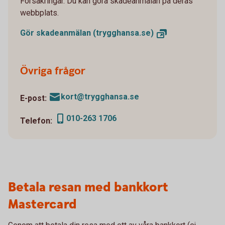
Försäkringar. Du kan göra skadeanmälan på deras
webbplats.
Gör skadeanmälan
(trygghansa.se)
Övriga frågor
kort@trygghansa.se
E-post:
010-263 1706
Telefon:
Betala resan med bankkort
Mastercard