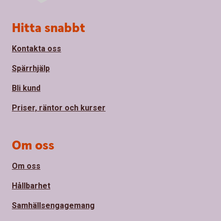
Sidfot
Hitta snabbt
Kontakta oss
Spärrhjälp
Bli kund
Priser, räntor och kurser
Om oss
Om oss
Hållbarhet
Samhällsengagemang