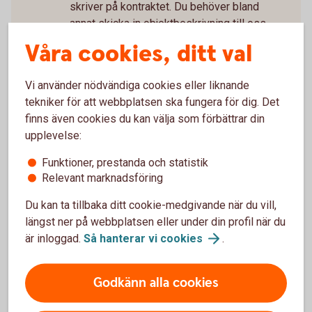
skriver på kontraktet. Du behöver bland
annat skicka in objektbeskrivning till oss.
Våra cookies, ditt val
Boka bolånerådgivning
Som ny bostadsägare är det mycket att ta
Vi använder nödvändiga cookies eller liknande
ställning till. Boka gärna en bolånerådgivning
tekniker för att webbplatsen ska fungera för dig. Det
med oss så går vi igenom allt du behöver
finns även cookies du kan välja som förbättrar din
tänka på kring din nya bostad som till
upplevelse:
exempel kreditupplägg, försäkringar och
sparande.
Funktioner, prestanda och statistik
Relevant marknadsföring
Glöm inte juridiken
Du kan ta tillbaka ditt cookie-medgivande när du vill,
längst ner på webbplatsen eller under din profil när du
Köper du bostad tillsammans? Glöm inte
är inloggad.
Så hanterar vi
cookies
.
juridiken. Vi kan hjälpa dig med avtal som
reglerar ägande, ekonomiskt ansvar och hur
eventuell vinst eller förlust delas vid
Godkänn alla cookies
försäljning.
Familjejuridik