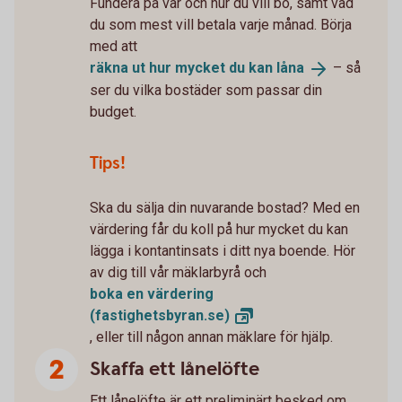
Fundera på var och hur du vill bo, samt vad
du som mest vill betala varje månad. Börja
med att
räkna ut hur mycket du kan
låna
– så
ser du vilka bostäder som passar din
budget.
Tips!
Ska du sälja din nuvarande bostad? Med en
värdering får du koll på hur mycket du kan
lägga i kontantinsats i ditt nya boende. Hör
av dig till vår mäklarbyrå och
boka en värdering
(fastighetsbyran.se)
, eller till någon annan mäklare för hjälp.
Skaffa ett lånelöfte
Ett lånelöfte är ett preliminärt besked om