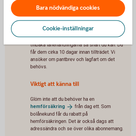
5 tips när du flyttar
ihop
Bara nödvändiga cookies
Tillträde
Snart får du nycklarna till ditt nya hem.
Cookie-inställningar
Mäklaren bokar tid för tillträdet. För att
tillträdet inte ska bli försenat – skicka
tillbaka lånehandlingarna så snart du kan. Du
får dem cirka 10 dagar innan tillträdet. Vi
ansöker om pantbrev och lagfart om det
behövs.
Viktigt att känna till
Glöm inte att du behöver ha en
hemförsäkring
från dag ett. Som
bolånekund får du rabatt på
hemförsäkringen. Det är också dags att
adressändra och se över olika abonnemang.