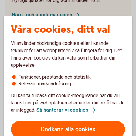
Nyttiga tjänster för dig som är under 18 år
Barn- och
ungdomsguiden
Våra cookies, ditt val
Vi använder nödvändiga cookies eller liknande
tekniker för att webbplatsen ska fungera för dig. Det
Gravidförsäkring
finns även cookies du kan välja som förbättrar din
upplevelse:
Är du i väntans tider? Skaffa dig ekonomiskt
skydd vid komplikationer under graviditeten,
Funktioner, prestanda och statistik
förlossningen och tiden närmast efter.
Relevant marknadsföring
Du kan ta tillbaka ditt cookie-medgivande när du vill,
Gravidförsäkring
längst ner på webbplatsen eller under din profil när du
är inloggad.
Så hanterar vi
cookies
.
Godkänn alla cookies