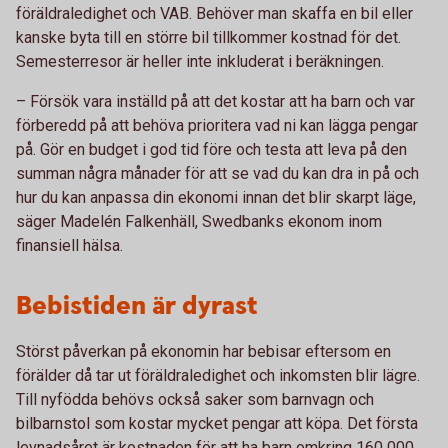
föräldraledighet och VAB. Behöver man skaffa en bil eller
kanske byta till en större bil tillkommer kostnad för det.
Semesterresor är heller inte inkluderat i beräkningen.
– Försök vara inställd på att det kostar att ha barn och var
förberedd på att behöva prioritera vad ni kan lägga pengar
på. Gör en budget i god tid före och testa att leva på den
summan några månader för att se vad du kan dra in på och
hur du kan anpassa din ekonomi innan det blir skarpt läge,
säger Madelén Falkenhäll, Swedbanks ekonom inom
finansiell hälsa.
Bebistiden är dyrast
Störst påverkan på ekonomin har bebisar eftersom en
förälder då tar ut föräldraledighet och inkomsten blir lägre.
Till nyfödda behövs också saker som barnvagn och
bilbarnstol som kostar mycket pengar att köpa. Det första
levnadsåret är kostnaden för att ha barn omkring 160 000