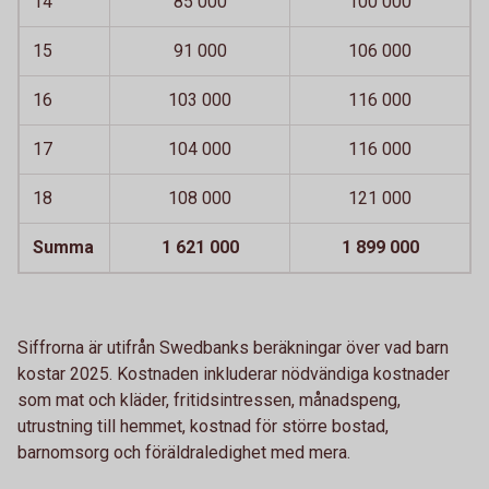
14
85 000
100 000
15
91 000
106 000
16
103 000
116 000
17
104 000
116 000
18
108 000
121 000
Summa
1 621 000
1 899 000
Siffrorna är utifrån Swedbanks beräkningar över vad barn
kostar 2025. Kostnaden inkluderar nödvändiga kostnader
som mat och kläder, fritidsintressen, månadspeng,
utrustning till hemmet, kostnad för större bostad,
barnomsorg och föräldraledighet med mera.