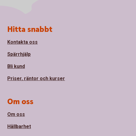
Sidfot
Hitta snabbt
Kontakta oss
Spärrhjälp
Bli kund
Priser, räntor och kurser
Om oss
Om oss
Hållbarhet