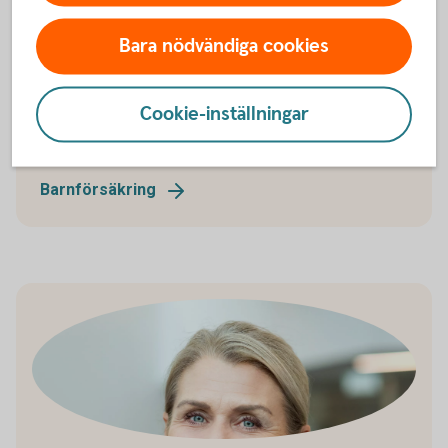
Barnförsäkring
Bara nödvändiga cookies
Vår barnförsäkring omfattar oförutsedda händelser
som kan inträffa under barnets uppväxt, såväl
sjukdom som olycksfall. Den gäller dygnet runt och
Cookie-inställningar
kompletterar förskolans och skolans
olycksfallsförsäkring.
Barnförsäkring