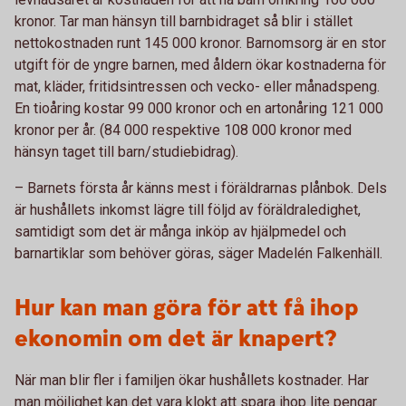
kronor. Tar man hänsyn till barnbidraget så blir i stället
nettokostnaden runt 145 000 kronor. Barnomsorg är en stor
utgift för de yngre barnen, med åldern ökar kostnaderna för
mat, kläder, fritidsintressen och vecko- eller månadspeng.
En tioåring kostar 99 000 kronor och en artonåring 121 000
kronor per år. (84 000 respektive 108 000 kronor med
hänsyn taget till barn/studiebidrag).
– Barnets första år känns mest i föräldrarnas plånbok. Dels
är hushållets inkomst lägre till följd av föräldraledighet,
samtidigt som det är många inköp av hjälpmedel och
barnartiklar som behöver göras, säger Madelén Falkenhäll.
Hur kan man göra för att få ihop
ekonomin om det är knapert?
När man blir fler i familjen ökar hushållets kostnader. Har
man möjlighet kan det vara klokt att spara ihop lite pengar