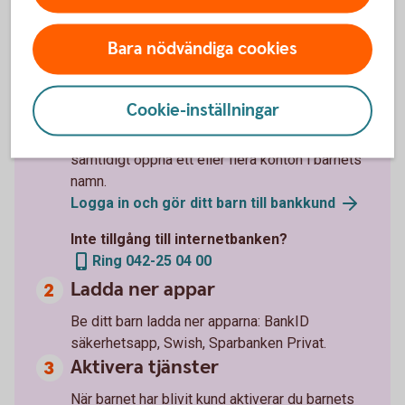
Så skaffar du banktjänster till
ditt barn
Bara nödvändiga cookies
Gör ditt barn till bankkund
Cookie-inställningar
Du som är kund i banken kan enkelt göra ditt
barn till bankkund i internetbanken. Då kan du
samtidigt öppna ett eller flera konton i barnets
namn.
Logga in och gör ditt barn till
bankkund
Inte tillgång till internetbanken?
Ring 042-25 04 00
Ladda ner appar
Be ditt barn ladda ner apparna: BankID
säkerhetsapp, Swish, Sparbanken Privat.
Aktivera tjänster
När barnet har blivit kund aktiverar du barnets