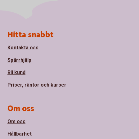
Sidfot
Hitta snabbt
Kontakta oss
Spärrhjälp
Bli kund
Priser, räntor och kurser
Om oss
Om oss
Hållbarhet