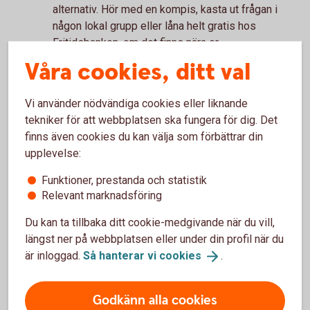
alternativ. Hör med en kompis, kasta ut frågan i
någon lokal grupp eller låna helt gratis hos
Fritidsbanken, om det finns nära er.
Fritidsbanken
är en ideell verksamhet som
Våra cookies, ditt val
lånar ut sport- och fritidsprylar precis på samma
sätt som ett bibliotek.
Vi använder nödvändiga cookies eller liknande
Läs och slappa
tekniker för att webbplatsen ska fungera för dig. Det
finns även cookies du kan välja som förbättrar din
Glöm inte bort att njuta av ledigheten och vila upp
upplevelse:
dig. Ta en sväng till biblioteket och låna vilka
böcker du vill, helt gratis! Många bibliotek har
Funktioner, prestanda och statistik
också roliga aktiviteter man kan gå på.
Relevant marknadsföring
Vi tipsar även om att vår tidning Lyckoslanten finns
Du kan ta tillbaka ditt cookie-medgivande när du vill,
att läsa gratis på
Lyckoslanten.
se
.
längst ner på webbplatsen eller under din profil när du
är inloggad.
Så hanterar vi
cookies
.
Godkänn alla cookies