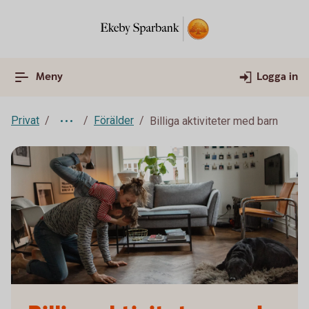
Meny
Logga in
Privat
Förälder
Billiga aktiviteter med barn