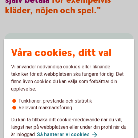
själv
betala
för exempelvis
kläder, nöjen och spel."
Spara till barn
Våra cookies, ditt val
Hur vill du spara till ditt barn?
Vi använder nödvändiga cookies eller liknande
Börja spara till
barn
tekniker för att webbplatsen ska fungera för dig. Det
finns även cookies du kan välja som förbättrar din
upplevelse:
Funktioner, prestanda och statistik
Relevant marknadsföring
Ungdomskonto
Du kan ta tillbaka ditt cookie-medgivande när du vill,
På kontot kan barn få in sina pengar och sköta sina
längst ner på webbplatsen eller under din profil när du
betalningar. Swish och bankkort kan kopplas till
är inloggad.
Så hanterar vi
cookies
.