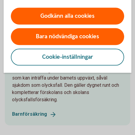
kontot. För barn och unga upp till 21 år.
Godkänn alla cookies
Ungdomskonto
Bara nödvändiga cookies
Barnförsäkring
Cookie-inställningar
Vår barnförsäkring omfattar oförutsedda händelser
som kan inträffa under barnets uppväxt, såväl
sjukdom som olycksfall. Den gäller dygnet runt och
kompletterar förskolans och skolans
olycksfallsförsäkring.
Barnförsäkring