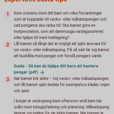
Kom överens med ditt barn om vilka förväntningar
som är kopplade till vecko- eller månadspengen och
vad pengarna ska räcka till. Ska barnet göra en
motprestation, som att dammsuga vardagsrummet
eller hjälpa till med matlagning?
Låt barnet så långt det är möjligt att själv ansvara för
sin vecko- eller månadspeng. På så sätt lär sig barnet
att hushålla med pengar och förstå pengars värde.
Guide - Så kan du hjälpa ditt barn att hantera
pengar
(pdf)
När barnet blir äldre – höj vecko- eller månadspengen
och låt barnet själv betala för exempelvis kläder, nöjen
och spel.
I början är veckopeng bäst eftersom små barn har
svårt med tidsuppfattning och planering. Månadspeng
lämpar sig bättre för de äldre barnen. När barnen är