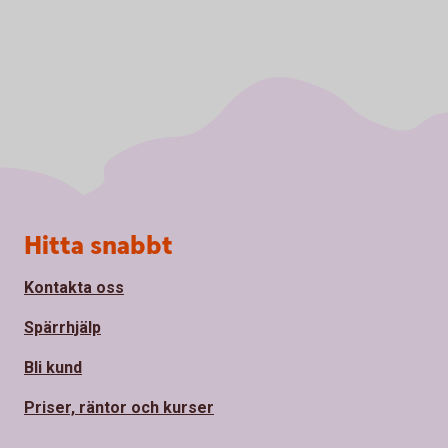
Sidfot
Hitta snabbt
Kontakta oss
Spärrhjälp
Bli kund
Priser, räntor och kurser