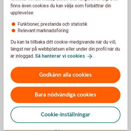
Madelén Falkenhäll
finns även cookies du kan välja som förbättrar din
upplevelse:
Ekonom för Finansiell hälsa
Funktioner, prestanda och statistik
Relevant marknadsföring
Du kan ta tillbaka ditt cookie-medgivande när du vill,
7 tips om tjänstepension:
längst ner på webbplatsen eller under din profil när du
är inloggad.
Så hanterar vi
cookies
.
Gå in på
minpension.
se
och gör din
pensionsprognos. Där kan du även se hur
Godkänn alla cookies
pensionen påverkas utifrån om du tar ut din
tjänstepension under några år eller livsvarigt.
Hör av dig i god tid till Pensionsmyndigheten för
Bara nödvändiga cookies
din allmänna pension och till de som förvaltar din
tjänstepension för uttag av den.
Tar du ut tjänstepension under några begränsade
Cookie-inställningar
år blir pensionen högre, men sjunker sedan från
en dag till en annan.
Vill du veta hur hög pension du kommer ha resten