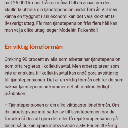
runt 25 000 kronor från en månad till en annan om den
skulle ta ut hela sin tjänstepension under fem år. Vill man
känna en trygghet i sin ekonomi kan det vara klokt att ta
livsvarigt uttag. Får man tjänstepension från flera håll kan
man välja olika uttag, säger Madelén Falkenhäll.
En viktig löneförmån
Omkring 90 procent av alla som arbetar har tjänstepension
som ofta regleras i kollektivavtal. Men arbetsplatser som
inte är anslutna till kollektivavtal kan ändå göra avsättning
till tjänstepensionen. Det är en viktig förmån och för de som
saknar tjänstepension kommer det att märkas tydligt i
plånboken.
– Tjänstepensionen är din allra viktigaste löneförmån. Om
din arbetsgivare inte sätter av till tjänstepension bör du
försöka få den att göra det eller få rejäl kompensation på
lönen så du kan spara motsvarande själv. För en 30-åring