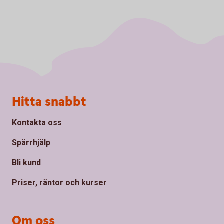
Sidfot
Hitta snabbt
Kontakta oss
Spärrhjälp
Bli kund
Priser, räntor och kurser
Om oss