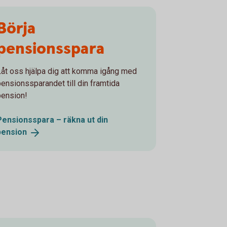
Börja
pensionsspara
Låt oss hjälpa dig att komma igång med
pensionssparandet till din framtida
pension!
Pensionsspara – räkna ut din
pension