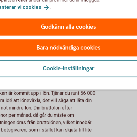
anterar vi
cookies
.
xling
Godkänn alla cookies
ngsvis koll på det där med tjänstepension.
viktigaste löneförmånen. Så se till att din
Bara nödvändiga cookies
, försök få din arbetsgivare att göra det,
nat sätt och sätt upp ett eget sparande på
epension är 1 350 eller 1 800 kronor per
Cookie-inställningar
Med en lön på 50 000 kronor är avsättningen
karriär kommit upp i lön. Tjänar du runt 56 000
 idé att löneväxla, det vill säga att låta din
mot mindre lön. Din bruttolön efter
onor per månad, då går du miste om
tningen dras från bruttolönen, vilket innebär
etsgivaren, som i stället kan skjuta till lite