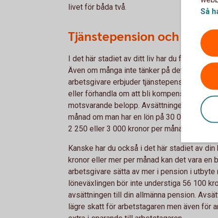
livet för båda två.
Så h
Tjänstepension och lönevä
I det här stadiet av ditt liv har du förhoppni
Även om många inte tänker på det, är det den 
arbetsgivare erbjuder tjänstepension. Om inte
eller förhandla om att bli kompenserad på an
motsvarande belopp. Avsättningen till tjänst
månad om man har en lön på 30 000 kronor. 
2 250 eller 3 000 kronor per
månad
3
.
Kanske har du också i det här stadiet av din 
kronor eller mer per månad kan det vara en bra
arbetsgivare sätta av mer i pension i utbyte 
löneväxlingen bör inte understiga 56 100 kr
avsättningen till din allmänna pension. Avsät
lägre skatt för arbetstagaren men även för arb