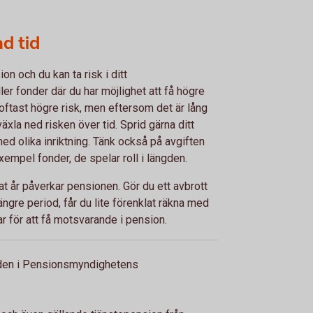
d tid
on och du kan ta risk i ditt
er fonder där du har möjlighet att få högre
oftast högre risk, men eftersom det är lång
växla ned risken över tid. Sprid gärna ditt
ed olika inriktning. Tänk också på avgiften
xempel fonder, de spelar roll i längden.
tat år påverkar pensionen. Gör du ett avbrott
längre period, får du lite förenklat räkna med
r för att få motsvarande i pension.
nden i Pensionsmyndighetens