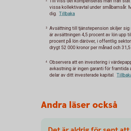
Till viss del kompenseras man från stat
2
vissa kollektivavtal under småbarnsår. Me
dig.
Tillbaka
Avsättning till tjänstepension skiljer sig 
3
är avsättningen 4,5 procent av lön upp t
procent på lön däröver, i offentlig sektor
drygt 52 000 kronor per månad och 31,5 
Observera att en investering i värdepappe
4
avkastning är ingen garanti för framtida 
delar av ditt investerade kapital.
Tillbak
Andra läser också
Det är aldrig för sent att