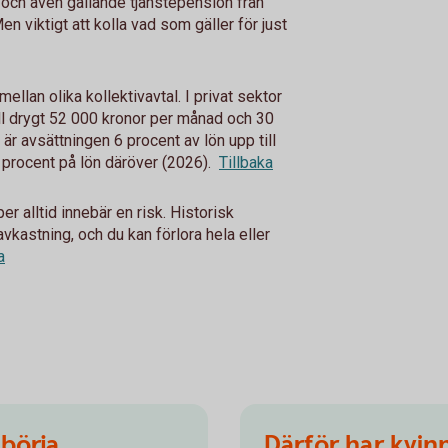
 och även gällande tjänstepension från
n viktigt att kolla vad som gäller för just
mellan olika kollektivavtal. I privat sektor
ill drygt 52 000 kronor per månad och 30
 är avsättningen 6 procent av lön upp till
procent på lön däröver (2026).
Tillbaka
r alltid innebär en risk. Historisk
avkastning, och du kan förlora hela eller
a
 börja
Därför har kvin