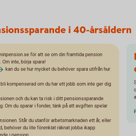
nsionssparande i 40-årsåldern
 minpension.se för att se om din framtida pension
. Om inte, börja spara!
kan du se hur mycket du behöver spara utifrån hur
att bli kompenserad om du har ett jobb som inte ger dig
a
ensionen och du kan ta risk i ditt pensionssparande
ng. Om du sparar i fonder, tänk på att avgiften spelar
pensionen. Står du utanför arbetsmarknaden ett år, eller
d, behöver du lite förenklat räknat jobba ikapp
nde i pension.