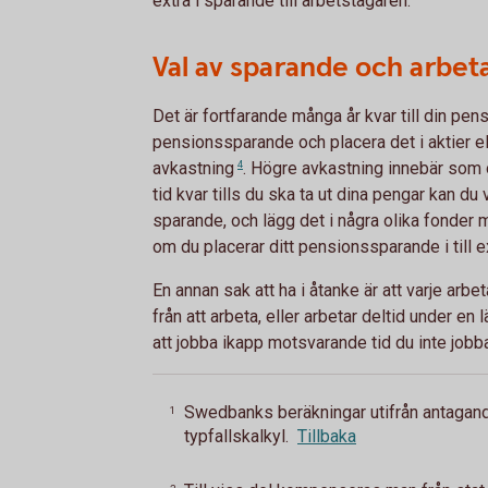
extra i sparande till arbetstagaren.
Val av sparande och arbeta
Det är fortfarande många år kvar till din pensi
pensionssparande och placera det i aktier ell
avkastning
4
. Högre avkastning innebär som 
tid kvar tills du ska ta ut dina pengar kan du 
sparande, och lägg det i några olika fonder m
om du placerar ditt pensionssparande i till e
En annan sak att ha i åtanke är att varje arbe
från att arbeta, eller arbetar deltid under en 
att jobba ikapp motsvarande tid du inte jobba
Swedbanks beräkningar utifrån antaga
1
typfallskalkyl.
Tillbaka