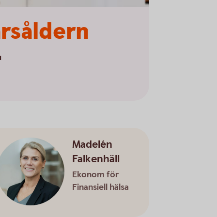
årsåldern
u
Madelén
Falkenhäll
Ekonom för
Finansiell hälsa