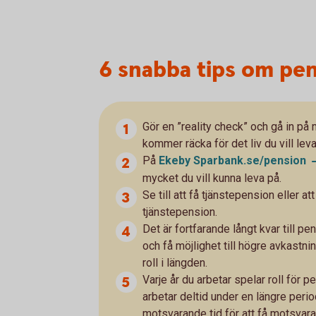
6 snabba tips om pe
Gör en ”reality check” och gå in på
kommer räcka för det liv du vill leva
På
Ekeby
Sparbank.se/pension
mycket du vill kunna leva på.
Se till att få tjänstepension eller 
tjänstepension.
Det är fortfarande långt kvar till p
och få möjlighet till högre avkastni
roll i längden.
Varje år du arbetar spelar roll för 
arbetar deltid under en längre perio
motsvarande tid för att få motsvara