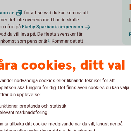
ion.
se
för att se vad du kan komma att
er det inte överens med hur du skulle
du gå in på
Ekeby
Sparbank.se/pension
ad du vill leva på. De flesta svenskar får
n inkomst som
pensionär
1
. Kommer det att
börja anpassa sparandet.
åra cookies, ditt val
ka till kring pensionen. Under småbarnsår är
vänder nödvändiga cookies eller liknande tekniker för att
tid och eftersom pensionen grundas på
latsen ska fungera för dig. Det finns även cookies du kan välj
t att påverka
pensionen
2
. Delar man inte
ttrar din upplevelse:
 till så att den som till exempel fortsätter
unktioner, prestanda och statistik
 jobbar deltid ekonomiskt. Inte bara för den
elevant marknadsföring
 lägre avsättning till pension som sker till
ensionsrätter eller spara till pension i den
n ta tillbaka ditt cookie-medgivande när du vill, längst ner på
ingarna för en hållbar ekonomi genom hela
latsen eller under din profil när du är inloggad.