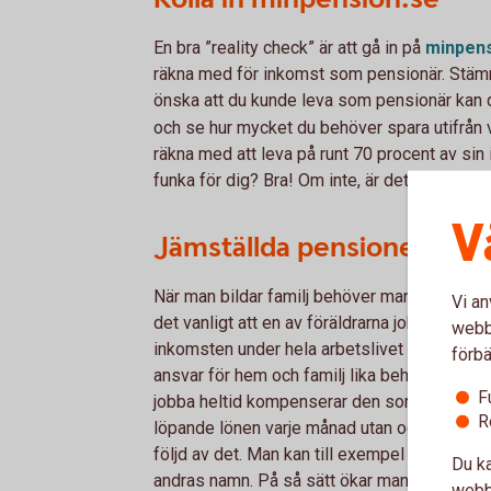
En bra ”reality check” är att gå in på
minpens
räkna med för inkomst som pensionär. Stämm
önska att du kunde leva som pensionär kan 
och se hur mycket du behöver spara utifrån v
räkna med att leva på runt 70 procent av si
funka för dig? Bra! Om inte, är det läge att 
V
Jämställda pensioner
När man bildar familj behöver man också tän
Vi an
det vanligt att en av föräldrarna jobbar del
webbp
inkomsten under hela arbetslivet kommer de
förbä
ansvar för hem och familj lika behöver man se
F
jobba heltid kompenserar den som eventuellt
R
löpande lönen varje månad utan också för den
följd av det. Man kan till exempel föra över p
Du ka
andras namn. På så sätt ökar man förutsättn
webbp