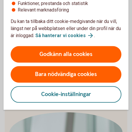
Är priset bra? Kolla upp och jämför
Funktioner, prestanda och statistik
Undvik impulsköp – det är lätt att man ångrar
Relevant marknadsföring
sig efteråt
Du kan ta tillbaka ditt cookie-medgivande när du vill,
längst ner på webbplatsen eller under din profil när du
är inloggad.
Så hanterar vi
cookies
.
Mauri lär dig hur försäljarna tänker
Godkänn alla cookies
Mauri reder ut vilka knep butikerna använder sig av för att få
oss att konsumera mera i ett avsnitt av YouTube -serien
Pengar & Sånt.
Bara nödvändiga cookies
Se Pengar & Sånt med
Mauri
Cookie-inställningar