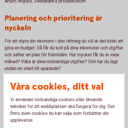
Arturo Arques, Swedbanks privatekonom.
Planering och prioritering är
nyckeln
För att styra din ekonomi i den riktning du vill är det klokt att
göra en budget. Då får du koll på dina inkomster och utgifter
och sätter en plan för framtiden. Hur mycket får du in varje
månad? Vilka är dina nödvändiga utgifter? Och har du lagt
undan en slant till sparande?
När du har gjort detta, då kan det vara dags att fundera på
Våra cookies, ditt val
din övriga konsumtion.
Vi använder nödvändiga cookies eller liknande
tekniker för att webbplatsen ska fungera för dig. Det
finns även cookies du kan välja som förbättrar din
Prioritera det du behöver
upplevelse:
Ha koll på de psykologiska säljknepen