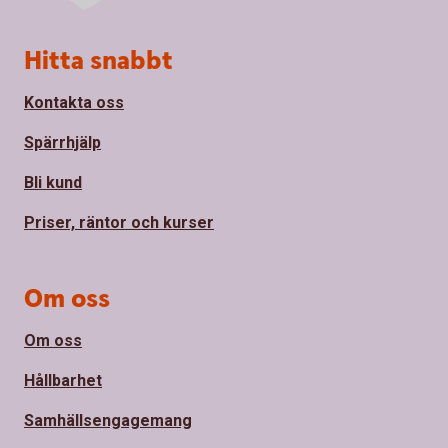
Sidfot
Hitta snabbt
Kontakta oss
Spärrhjälp
Bli kund
Priser, räntor och kurser
Om oss
Om oss
Hållbarhet
Samhällsengagemang