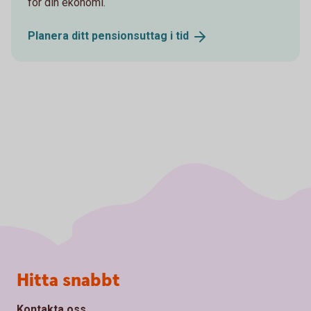
för din ekonomi.
Planera ditt pensionsuttag i
tid
Sidfot
Hitta snabbt
Kontakta oss