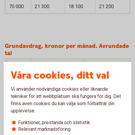
70 000
21 300
18 100
21 200
Grundavdrag, kronor per månad. Avrundade
tal
Inkomst
Om vid årets ingång
Om vid årets
Våra cookies, ditt val
inte fyllt 66 år
ingång fyllt 66 år
20 000
3 300
10 100
Vi använder nödvändiga cookies eller liknande
tekniker för att webbplatsen ska fungera för dig. Det
30 000
2 300
12 600
finns även cookies du kan välja som förbättrar din
upplevelse:
50 000
1 400
14 900
Funktioner, prestanda och statistik
70 000
1 400
9 800
Relevant marknadsföring