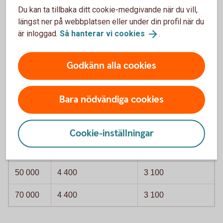
Du kan ta tillbaka ditt cookie-medgivande när du vill,
längst ner på webbplatsen eller under din profil när du
är inloggad.
Så hanterar vi
cookies
.
Jobbskatteavdrag, kronor per månad och
Godkänn alla cookies
om inkomst är från arbete. Avrundade tal
Inkomst
Om vid årets ingång
Om vid årets
Bara nödvändiga cookies
inte fyllt 66 år
ingång fyllt 66 år
20 000
2 200
2 700
Cookie-inställningar
30 000
3 300
3 100
50 000
4 400
3 100
70 000
4 400
3 100