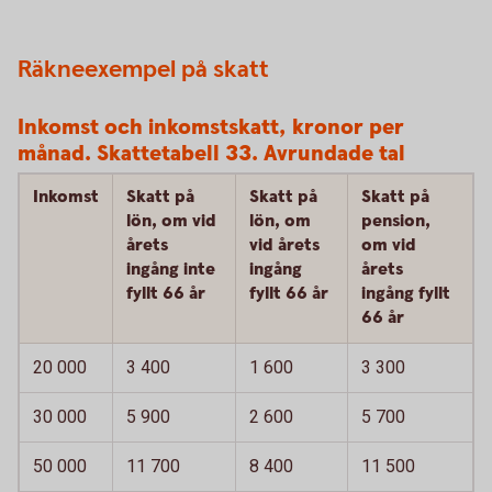
Räkneexempel på skatt
Inkomst och inkomstskatt, kronor per
månad. Skattetabell 33. Avrundade tal
Inkomst
Skatt på
Skatt på
Skatt på
lön, om vid
lön, om
pension,
årets
vid årets
om vid
ingång inte
ingång
årets
fyllt 66 år
fyllt 66 år
ingång fyllt
66 år
20 000
3 400
1 600
3 300
30 000
5 900
2 600
5 700
50 000
11 700
8 400
11 500