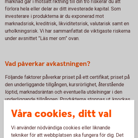
marknad går i motsatt riktning till din tro riskerar du att
förlora hela eller delar av ditt investerade kapital. Som
investerare i produkterna är du exponerad mot
marknadsrisk, kreditrisk, likviditetsrisk, valutarisk samt en
urholkningsrisk. Vi har sammanfattat de viktigaste riskerna
under avsnittet ”Läs mer om” ovan.
Vad påverkar avkastningen?
Följande faktorer påverkar priset på ett certifikat; priset på
den underliggande tillgången, kursrörlighet, återstående
löptid, marknadsräntan och eventuella utdelningar i den
underliggande tillgången. Produkterna stoppas ut, knockas,
på en lägstanivå, stop-lossnivån, då det förfaller och inte
Våra cookies, ditt val
längre går att handla. Om underliggande marknad går i
motsatt riktning till din tro riskerar du att förlora hela eller
Vi använder nödvändiga cookies eller liknande
delar av ditt investerade kapital. Efter att produkten
tekniker för att webbplatsen ska fungera för dig. Det
stoppas noterar Swedbank ett nytt certifikat så snart som