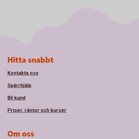
Sidfot
Hitta snabbt
Kontakta oss
Spärrhjälp
Bli kund
Priser, räntor och kurser
Om oss