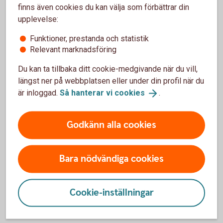
finns även cookies du kan välja som förbättrar din
möjligt, normalt under påföljande handelsdag.
upplevelse:
Funktioner, prestanda och statistik
För- och nackdelar med Bull &
Relevant marknadsföring
Bear
Du kan ta tillbaka ditt cookie-medgivande när du vill,
längst ner på webbplatsen eller under din profil när du
är inloggad.
Så hanterar vi
cookies
.
Fördelar
Godkänn alla cookies
Möjlighet till högre avkastning än underliggande
tillgångs uppgång i och med en hävstång.
Handlas direkt på börsen med köp- och säljkurser i
Bara nödvändiga cookies
realtid.
God flexibilitet med olika hävstång, välj den som passar
dig bäst.
Cookie-inställningar
Nackdelar