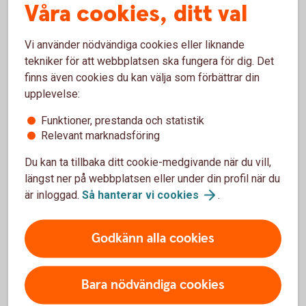
Våra cookies, ditt val
Vilket courtage gäller?
Vi använder nödvändiga cookies eller liknande
tekniker för att webbplatsen ska fungera för dig. Det
Vilka risker är förknippade med Bull & Bear?
finns även cookies du kan välja som förbättrar din
upplevelse:
Förfall
Funktioner, prestanda och statistik
Relevant marknadsföring
Kostnader
Du kan ta tillbaka ditt cookie-medgivande när du vill,
längst ner på webbplatsen eller under din profil när du
är inloggad.
Så hanterar vi
cookies
.
Aktuellt om Bull
Godkänn alla cookies
2021-12-15, Swedbank stänger ned några av sina
börshandlade certifikat (pdf)
Bara nödvändiga cookies
2018-10-05, sista handelsdag för BULL FINGB X5SW