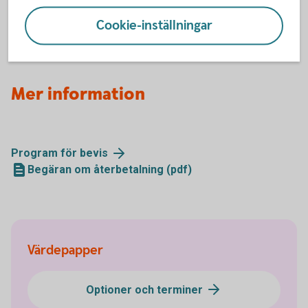
2 och BULL FINGB X8SW 2 (pdf)
2017-12-01, Bull&Bear certifikat byter handelsplats
Cookie-inställningar
till first North (pdf)
Mer information
Program för
bevis
Begäran om återbetalning (pdf)
Värdepapper
Optioner och terminer