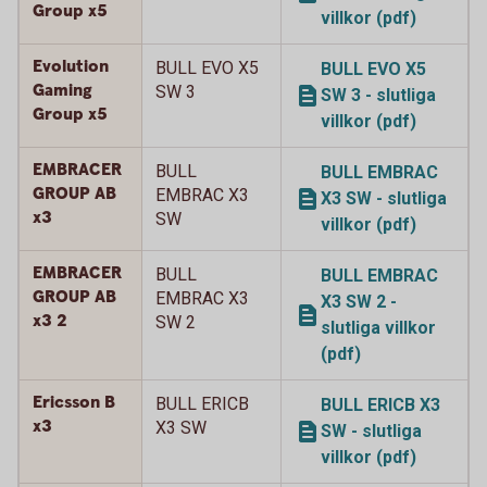
Group x5
villkor (pdf)
Evolution
BULL EVO X5
BULL EVO X5
Gaming
SW 3
SW 3 - slutliga
Group x5
villkor (pdf)
EMBRACER
BULL
BULL EMBRAC
GROUP AB
EMBRAC X3
X3 SW - slutliga
x3
SW
villkor (pdf)
EMBRACER
BULL
BULL EMBRAC
GROUP AB
EMBRAC X3
X3 SW 2 -
x3 2
SW 2
slutliga villkor
(pdf)
Ericsson B
BULL ERICB
BULL ERICB X3
x3
X3 SW
SW - slutliga
villkor (pdf)