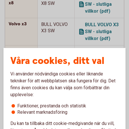
x8
X8 SW
SW - slutliga
villkor (pdf)
Volvo x3
BULL VOLVO
BULL VOLVO X3
X3 SW
SW - slutliga
villkor (pdf)
Volvo x5
BULL VOLVO
BULL VOLVO X5
Våra cookies, ditt val
X5 SW
SW - slutliga
villkor (pdf)
Vi använder nödvändiga cookies eller liknande
Volvo x5
BULL VOLVO
BULL VOLVO X5
tekniker för att webbplatsen ska fungera för dig. Det
X5 SW 2
SW 2 - slutliga
finns även cookies du kan välja som förbättrar din
villkor (pdf)
upplevelse:
Funktioner, prestanda och statistik
Volvo x5
BULL VOLVO
BULL VOLVO X5
Relevant marknadsföring
X5 SW 3
SW 3 - slutliga
villkor (pdf)
Du kan ta tillbaka ditt cookie-medgivande när du vill,