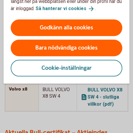
längst ner på webbplatsen eller under din profil när du
Volvo x8
BULL VOLVO
BULL VOLVO X8
är inloggad.
Så hanterar vi
cookies
.
X8 SW
SW - slutliga
villkor (pdf)
Godkänn alla cookies
Volvo x8
BULL VOLVO
BULL VOLVO X8
X8 SW 2
SW 2 - slutliga
Bara nödvändiga cookies
villkor (pdf)
Volvo x8
BULL VOLVO
BULL VOLVO X8
Cookie-inställningar
X8 SW 3
SW 3 - slutliga
villkor (pdf)
Volvo x8
BULL VOLVO
BULL VOLVO X8
X8 SW 4
SW 4 - slutliga
villkor (pdf)
Aktuella Bull-certifikat – Aktieindex