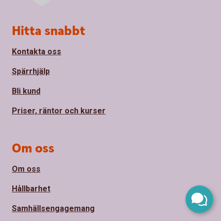
Sidfot
Hitta snabbt
Kontakta oss
Spärrhjälp
Bli kund
Priser, räntor och kurser
Om oss
Om oss
Hållbarhet
Samhällsengagemang