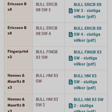
Ericsson B
BULL ERICB
BULL ERICB X8
x8
X8 SW 3
SW 3 - slutliga
villkor (pdf)
Ericsson B
BULL ERICB
BULL ERICB X8
x8
X8 SW 4
SW 4 - slutliga
villkor (pdf)
Fingerprint
BULL FINGB
BULL FINGB X3
x3
X3 SW
SW - slutliga
villkor (pdf)
Hennes &
BULL HM X3
BULL HM X3
SW
Mauritz B
SW - slutliga
x3
villkor (pdf)
Hennes &
BULL HM X3
BULL HM X3 SW
SW 2
Mauritz B
2 - slutliga
x3
villkor (pdf)