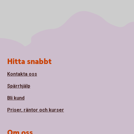
Sidfot
Hitta snabbt
Kontakta oss
Spärrhjälp
Bli kund
Priser, räntor och kurser
Om oss