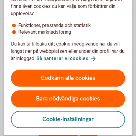
finns även cookies du kan välja som förbättrar din
upplevelse:
Funktioner, prestanda och statistik
Relevant marknadsföring
Du kan ta tillbaka ditt cookie-medgivande när du vill,
längst ner på webbplatsen eller under din profil när du
Viktig information
är inloggad.
Så hanterar vi
cookies
.
Bankgironummer och Plusgironummer kommer
att finnas kvar
Godkänn alla cookies
OCR som fakturareferens kvarstår
Det blir obligatoriskt att ange
betalningsmottagarens namn vid
Bara nödvändiga cookies
kontoöverföringar, löneutbetalningar och vid
bankgiro- och plusgirobetalning
Cookie-inställningar
Fler viktiga