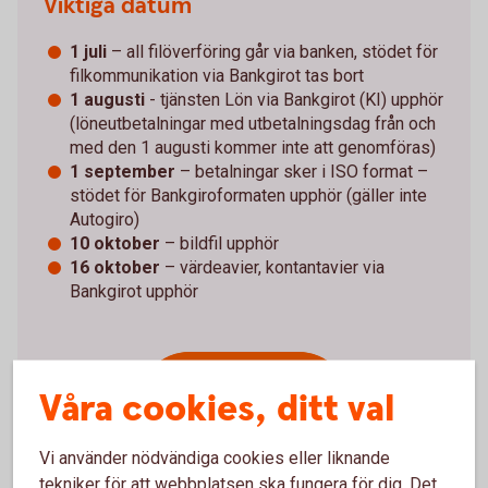
Viktiga datum
1 juli
– all filöverföring går via banken, stödet för
filkommunikation via Bankgirot tas bort
1 augusti
- tjänsten Lön via Bankgirot (KI) upphör
(löneutbetalningar med utbetalningsdag från och
med den 1 augusti kommer inte att genomföras)
1 september
– betalningar sker i ISO format –
stödet för Bankgiroformaten upphör (gäller inte
Autogiro)
10 oktober
– bildfil upphör
16 oktober
– värdeavier, kontantavier via
Bankgirot upphör
Våra cookies, ditt val
Se till att hålla koll
på alla viktiga
datum!
Vi använder nödvändiga cookies eller liknande
tekniker för att webbplatsen ska fungera för dig. Det