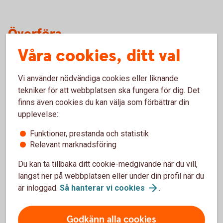
Överföra
Våra cookies, ditt val
När kommer överföringen fram?
Vi använder nödvändiga cookies eller liknande
tekniker för att webbplatsen ska fungera för dig. Det
Vad är dra och överför?
finns även cookies du kan välja som förbättrar din
upplevelse:
Funktioner, prestanda och statistik
Relevant marknadsföring
Fonder
Du kan ta tillbaka ditt cookie-medgivande när du vill,
längst ner på webbplatsen eller under din profil när du
Hur köper jag fonder?
är inloggad.
Så hanterar vi
cookies
.
Godkänn alla cookies