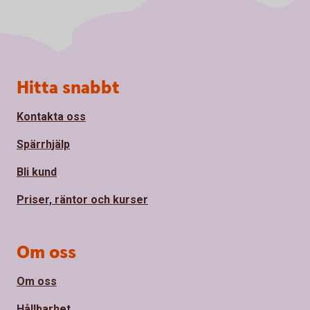
Sidfot
Hitta snabbt
Kontakta oss
Spärrhjälp
Bli kund
Priser, räntor och kurser
Om oss
Om oss
Hållbarhet