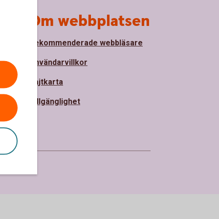
Om webbplatsen
Rekommenderade webbläsare
nde
Användarvillkor
Sajtkarta
ter
Tillgänglighet