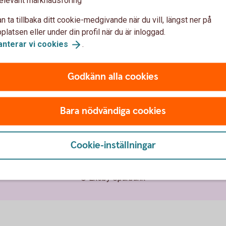
elevant marknadsföring
 oss
Säkerhet och
n ta tillbaka ditt cookie-medgivande när du vill, längst ner på
latsen eller under din profil när du är inloggad.
integritet
anterar vi
cookies
.
oss
barhet
Ta tillbaka cookie-medgiva
Godkänn alla cookies
hällsengagemang
Så hanterar vi cookies
a hos oss
Behandling av personuppgif
Bara nödvändiga cookies
Bedrägeri och säkerhet
Cookie-inställningar
© Ekeby Sparbank