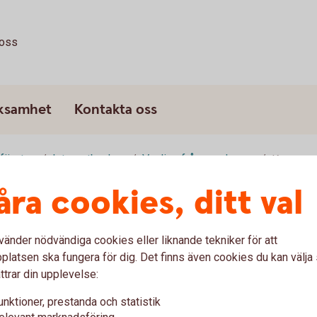
oss
rksamhet
Kontakta oss
 företag
Internetbanken
Vanliga frågor och svar
Konton
åra cookies, ditt val
vänder nödvändiga cookies eller liknande tekniker för att
latsen ska fungera för dig. Det finns även cookies du kan välj
ttrar din upplevelse:
unktioner, prestanda och statistik