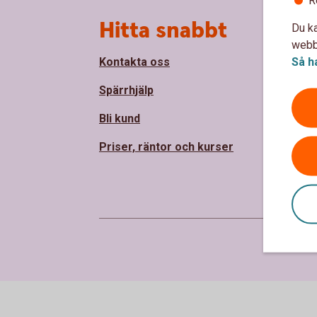
R
Sidfot
Hitta snabbt
Om
Du ka
webbp
Så h
Kontakta oss
Om 
Spärrhjälp
Håll
Bli kund
Sam
Priser, räntor och kurser
Jobb