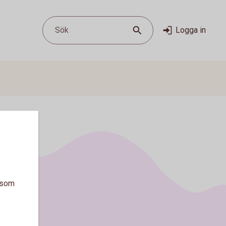
Sök
Logga in
a som