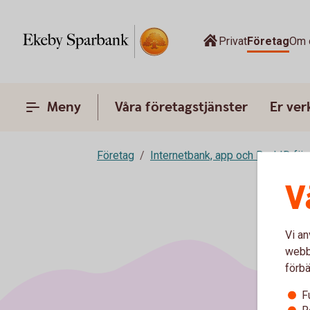
Privat
Företag
Om 
Meny
Våra företagstjänster
Er ve
Företag
Internetbank, app och BankID för
V
Vi an
webbp
förbä
F