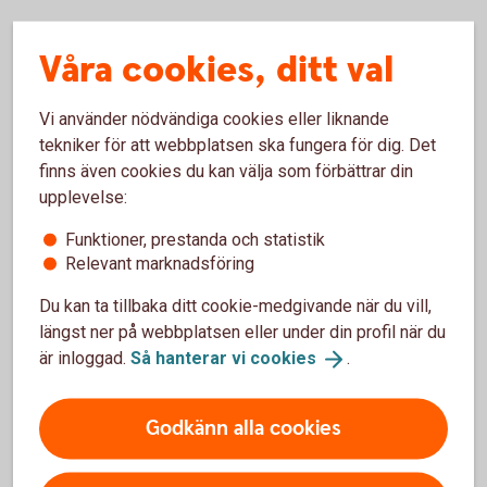
Våra cookies, ditt val
Inte företagskund hos oss
Vi använder nödvändiga cookies eller liknande
ännu?
tekniker för att webbplatsen ska fungera för dig. Det
finns även cookies du kan välja som förbättrar din
För att ansöka om företagslån behöver du vara kund
upplevelse:
hos oss. Läs mer om hur du blir kund och
välkommen med din ansökan.
Funktioner, prestanda och statistik
Relevant marknadsföring
Bli
kund
Du kan ta tillbaka ditt cookie-medgivande när du vill,
längst ner på webbplatsen eller under din profil när du
är inloggad.
Så hanterar vi
cookies
.
Frågor?
Godkänn alla cookies