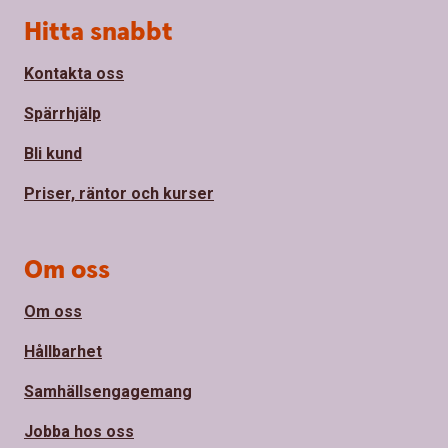
Sidfot
Hitta snabbt
Kontakta oss
Spärrhjälp
Bli kund
Priser, räntor och kurser
Om oss
Om oss
Hållbarhet
Samhällsengagemang
Jobba hos oss